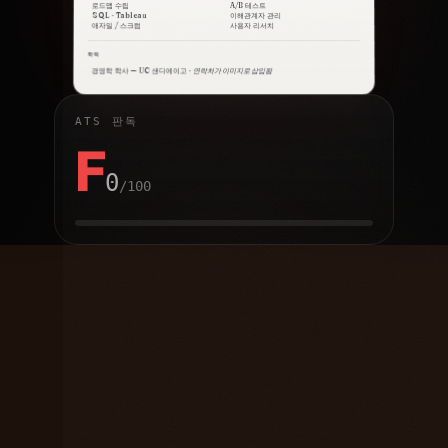
로드맵 수립
A/B 테스트
SQL · Tableau
이해관계자 관리
애자일 / 스크럼
사용자 리서치
학력
경영학 학사 — UC 샌디에이고 ·
연락처가 이미지로 삽입됨
ATS 판독
F
0
/100