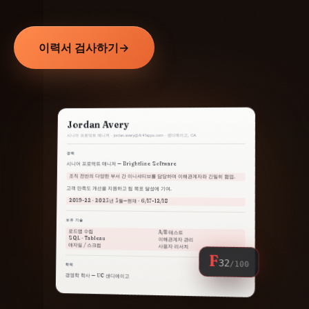
이력서 검사하기
→
Jordan Avery
· 샌디에이고, CA
jordan.avery@941apps.com
시니어 프로덕트 매니저 ·
경력
시니어 프로덕트 매니저 — Brightline Software
조직 전반의 다양한 부서 간 이니셔티브를 담당하며 이해관계자와 긴밀히 협업.
고객 만족도 개선을 지원하고 팀 목표 달성에 기여.
2019-22 · 2023년 3월—현재 · 6/17–12/18
보유 기술
로드맵 수립
A/B 테스트
SQL · Tableau
이해관계자 관리
애자일 / 스크럼
사용자 리서치
F
32
/100
학력
경영학 학사 — UC 샌디에이고