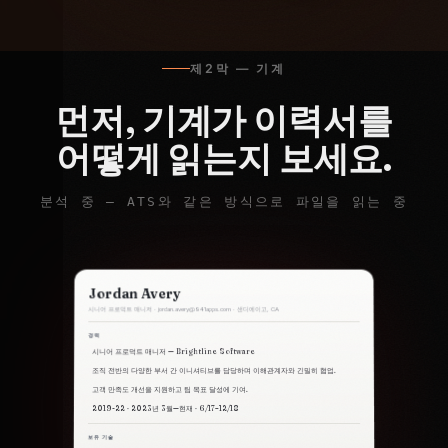
제2막 — 기계
먼저, 기계가 이력서를
어떻게 읽는지 보세요.
분석 중 — ATS와 같은 방식으로 파일을 읽는 중
Jordan Avery
시니어 프로덕트 매니저 ·
jordan.avery@941apps.com
· 샌디에이고, CA
경력
시니어 프로덕트 매니저 — Brightline Software
조직 전반의 다양한 부서 간 이니셔티브를 담당하며 이해관계자와 긴밀히 협업.
고객 만족도 개선을 지원하고 팀 목표 달성에 기여.
2019-22 · 2023년 3월—현재 · 6/17–12/18
보유 기술