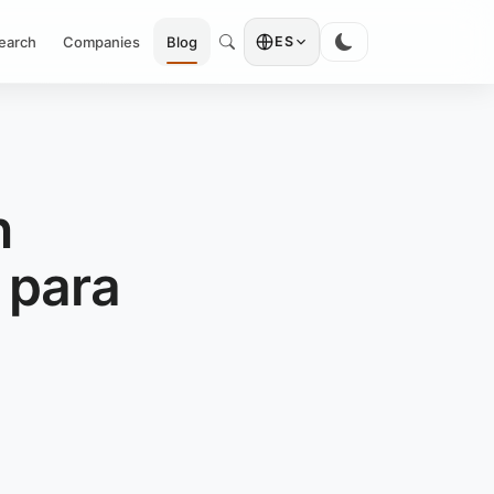
earch
Companies
Blog
ES
n
 para