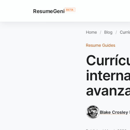
ResumeGeni
BETA
Home
Blog
Currí
Resume Guides
Curríc
intern
avanz
Blake Crosley
·