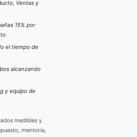
ducto, Ventas y
pañas 15% por
nto
o el tiempo de
mbos alcanzando
ng y equipo de
tados medibles y
upuesto, mentoría,