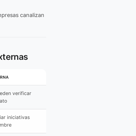
resas canalizan
externas
ERNA
eden verificar
ato
ar iniciativas
ombre