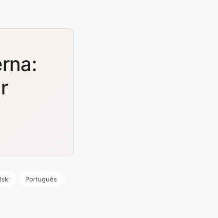
rna:
r
lski
Português