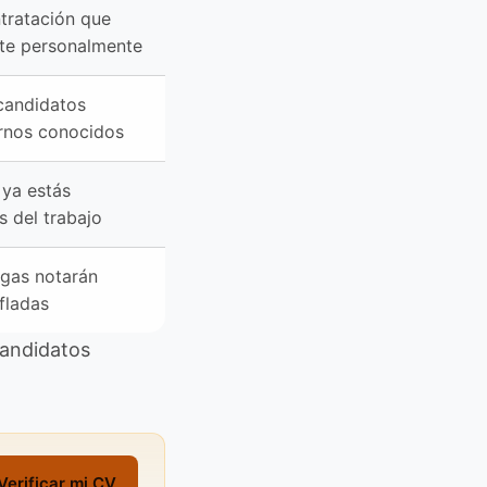
tratación que
te personalmente
candidatos
ernos conocidos
ya estás
s del trabajo
egas notarán
fladas
candidatos
Verificar mi CV