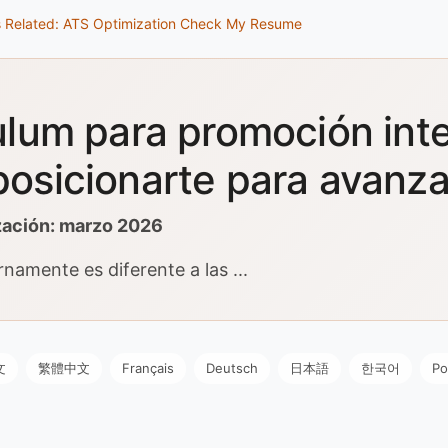
s
Related: ATS Optimization
Check My Resume
ulum para promoción inte
osicionarte para avanza
zación: marzo 2026
rnamente es diferente a las ...
文
繁體中文
Français
Deutsch
日本語
한국어
Po