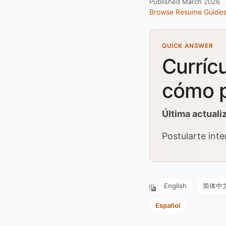
Published March 2026
Browse Resume Guide
QUICK ANSWER
Curríc
cómo p
Última actuali
Postularte inte
English
简体中
Español