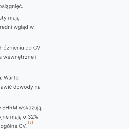
osiągnięć.
aty mają
średni wgląd w
różnieniu od CV
a wewnętrzne i
.
Warto
stawić dowody na
 SHRM wskazują,
yjne mają o 32%
[2]
ą ogólne CV.