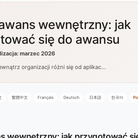
awans wewnętrzny: jak
tować się do awansu
lizacja: marzec 2026
nątrz organizacji różni się od aplikac...
文
繁體中文
Français
Deutsch
日本語
한국어
Po
s wewnętrzny: jak przygotować si