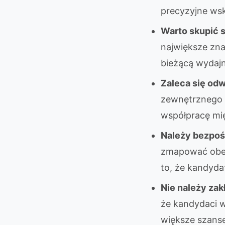
precyzyjne wsk
Warto skupić s
największe zna
bieżącą wydaj
Zaleca się od
zewnętrznego 
współpracę mi
Należy bezpoś
zmapować obecn
to, że kandyda
Nie należy zak
że kandydaci w
większe szanse 