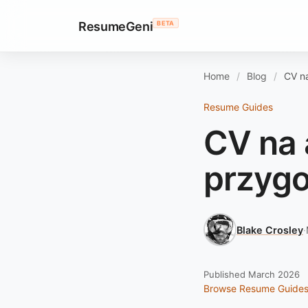
ResumeGeni
BETA
Home
Blog
CV n
Resume Guides
CV na 
przygo
Blake Crosley
·
Published March 2026
Browse Resume Guide