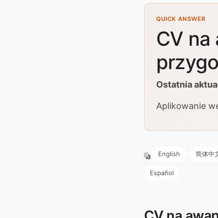
QUICK ANSWER
CV na 
przygo
Ostatnia aktua
Aplikowanie wew
English
简体中
Español
CV na awan