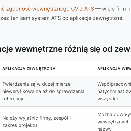
ić zgodność wewnętrznego CV z ATS
— wiele firm ki
zez ten sam system ATS co aplikacje zewnętrzne.
acje wewnętrzne różnią się od ze
APLIKACJA ZEWNĘTRZNA
APLIKACJA WE
Twierdzenia są w dużej mierze
Współpracown
nieweryfikowalne aż do sprawdzenia
natychmiast z
referencji
wszystko
Można odwoływ
Należy wyjaśnić firmę, zespół i
wewnętrznych i
zakres projektu
nazwy