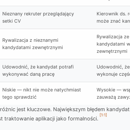
Nieznany rekruter przeglądający
Kierownik ds. r
setki CV
może znać kan
Rywalizacja ze
Rywalizacja z nieznanymi
kandydatami w
kandydatami zewnętrznymi
zewnętrznymi
Udowodnić, że kandydat potrafi
Udowodnić, że
wykonywać daną pracę
wykonuje część
Niskie — nikt nie może natychmiast
Wysokie — ws
tego sprawdzić
zauważą zawyż
 różnic jest kluczowe. Największym błędem kandyda
[1:1]
 traktowanie aplikacji jako formalności.