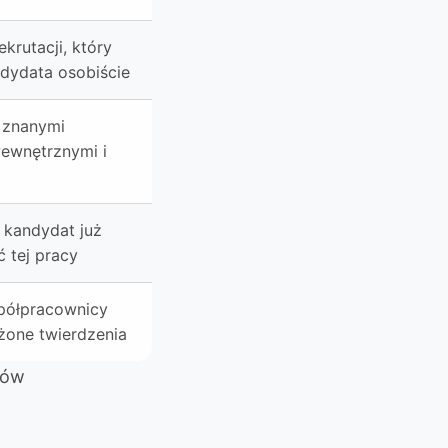
ekrutacji, który
dydata osobiście
 znanymi
ewnętrznymi i
 kandydat już
 tej pracy
półpracownicy
one twierdzenia
tów