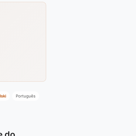
lski
Português
ę do