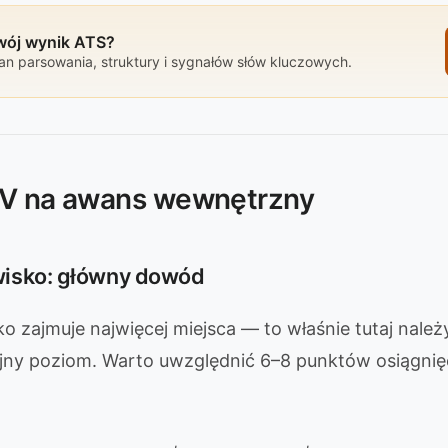
Twój wynik ATS?
n parsowania, struktury i sygnałów słów kluczowych.
CV na awans wewnętrzny
isko: główny dowód
 zajmuje najwięcej miejsca — to właśnie tutaj nale
jny poziom. Warto uwzględnić 6–8 punktów osiągnię