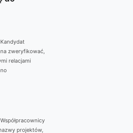
. Kandydat
na zweryfikować,
mi relacjami
nno
Współpracownicy
nazwy projektów,