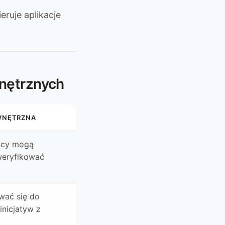
eruje aplikacje
wnętrznych
WNĘTRZNA
icy mogą
weryfikować
ać się do
nicjatyw z