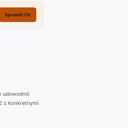
Sprawdź CV
ży udowodnić
ć z konkretnymi