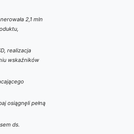
nerowała 2,1 mln
oduktu,
, realizacja
niu wskaźników
acającego
j osiągnęli pełną
sem ds.