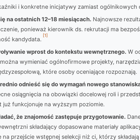
aźniki i konkretne inicjatywy zamiast ogólnikowych 
ię na ostatnich 12–18 miesiącach.
Najnowsze rezult
czenie, ponieważ kierownik ds. rekrutacji ma bezpo
[1]
ność kandydata.
woływanie wprost do kontekstu wewnętrznego.
W od
można wymieniać ogólnofirmowe projekty, narzędzi
ędzyzespołową, które osoby oceniające rozpoznają.
rednio odnieść się do wymagań nowego stanowiska
e osiągnięcia na obowiązki docelowej roli i przed
t już funkcjonuje na wyższym poziomie.
ładać, że znajomość zastępuje przygotowanie.
Dane
ewnętrzni składający dopasowane materiały aplikac
na przejście wstępnej selekcji niż ci, którzy składaj