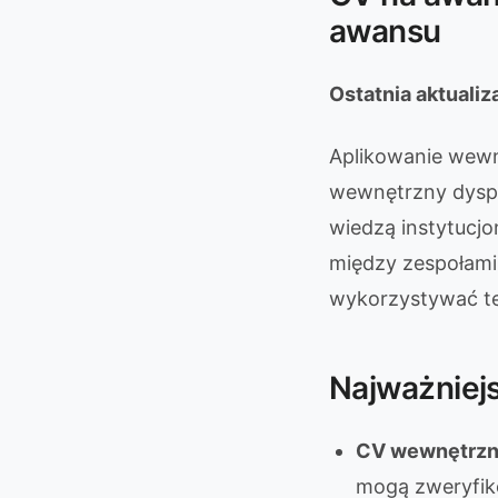
awansu
Ostatnia aktuali
Aplikowanie wewną
wewnętrzny dysp
wiedzą instytucjo
między zespołami
wykorzystywać te 
Najważniej
CV wewnętrzne
mogą zweryfik