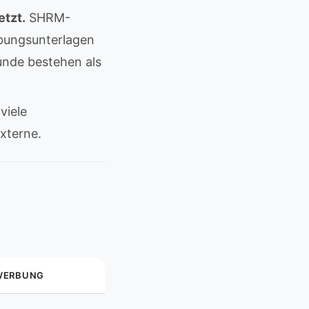
etzt.
SHRM-
bungsunterlagen
unde bestehen als
viele
xterne.
WERBUNG