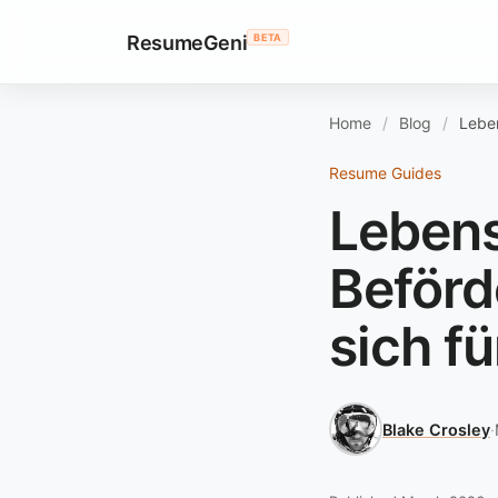
ResumeGeni
BETA
Home
Blog
Leben
Resume Guides
Lebens
Beförd
sich f
Blake Crosley
·