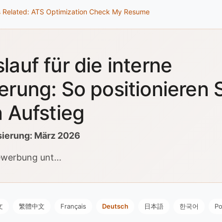
s
Related: ATS Optimization
Check My Resume
lauf für die interne
erung: So positionieren S
n Aufstieg
sierung: März 2026
ewerbung unt...
文
繁體中文
Français
Deutsch
日本語
한국어
Po