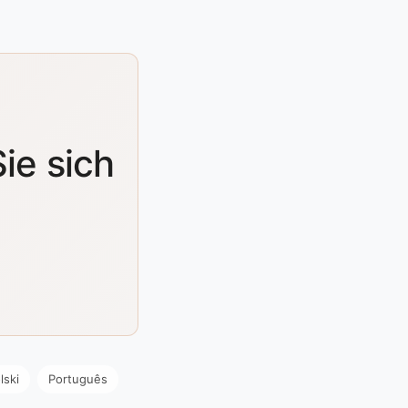
ie sich
lski
Português