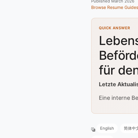
Published March 2026
Browse Resume Guide
QUICK ANSWER
Lebens
Beförd
für de
Letzte Aktuali
Eine interne B
English
简体中