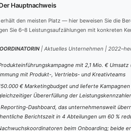
: Der Hauptnachweis
e erhält den meisten Platz — hier beweisen Sie die Ber
gen Sie 6–8 Leistungsaufzählungen mit konkreten Ke
OORDINATORIN
| Aktuelles Unternehmen | 2022–he
Produkteinführungskampagne mit 2,1 Mio. € Umsatz
stimmung mit Produkt-, Vertriebs- und Kreativteams
150.000 € Marketingbudget und lieferte Kampagnen 
gleichzeitiger Übererfüllung der Leistungskennzahle
in Reporting-Dashboard, das unternehmensweit üb
hentliche Berichtszeit in 4 Abteilungen um 60 % red
Nachwuchskoordinatoren beim Onboarding; beide err