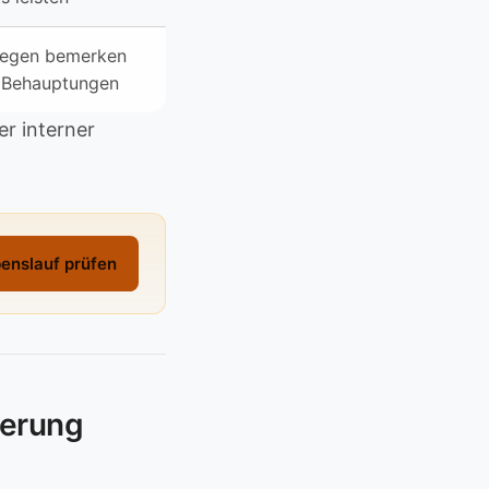
legen bemerken
 Behauptungen
er interner
enslauf prüfen
derung