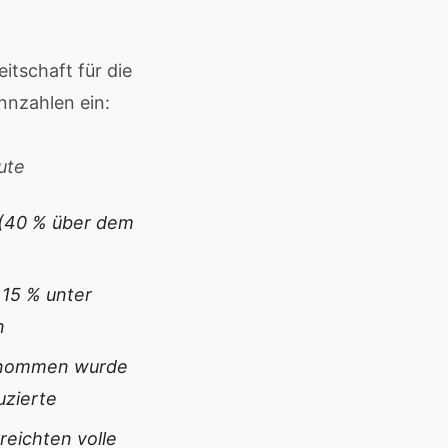
eitschaft für die
nnzahlen ein:
ute
 (40 % über dem
15 % unter
n
ernommen wurde
uzierte
eichten volle