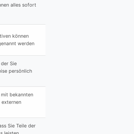
nen alles sofort
iativen können
genannt werden
 der Sie
ise persönlich
mit bekannten
d externen
ss Sie Teile der
s leisten