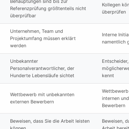
Behauptungen sind bis zur
Kollegen kön
Referenzprüfung größtenteils nicht
überprüfen
überprüfbar
Unternehmen, Team und
Interne Init
Projektumfang müssen erklärt
namentlich 
werden
Unbekannter
Entscheider,
Personalverantwortlicher, der
möglicherwe
Hunderte Lebensläufe sichtet
kennt
Wettbewerb 
Wettbewerb mit unbekannten
internen un
externen Bewerbern
Bewerbern
Beweisen, dass Sie die Arbeit leisten
Beweisen, da
können
Arbeit bereit