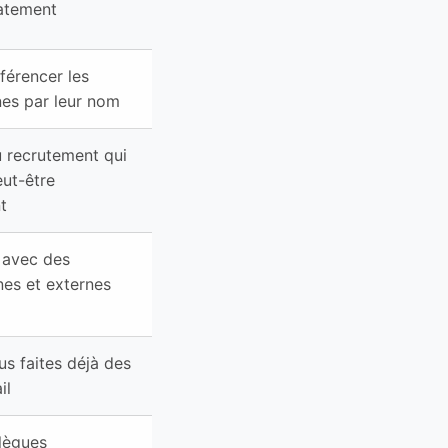
iatement
férencer les
rnes par leur nom
 recrutement qui
ut-être
t
 avec des
nes et externes
s faites déjà des
il
lègues