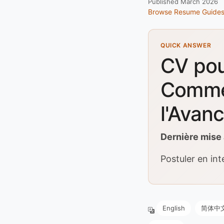
Published March 2026
Browse Resume Guide
QUICK ANSWER
CV pou
Commen
l'Avan
Dernière mise 
Postuler en inte
English
简体中