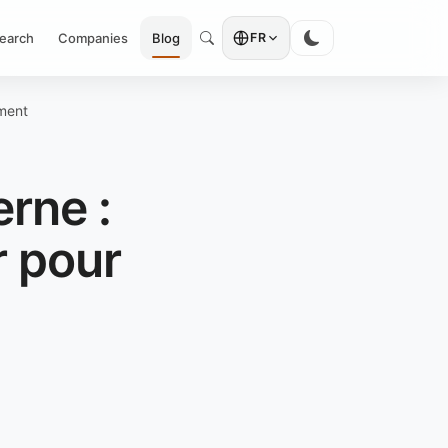
earch
Companies
Blog
FR
ement
rne :
 pour