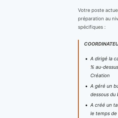
Votre poste actue
préparation au niv
spécifiques :
COORDINATEU
A dirigé la
% au-dessus 
Création
A géré un b
dessous du 
A créé un ta
le temps de