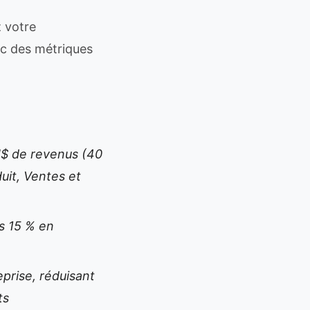
z votre
ec des métriques
M$ de revenus (40
uit, Ventes et
s 15 % en
prise, réduisant
ts