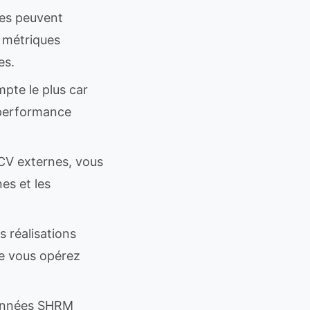
es peuvent
s métriques
es.
pte le plus car
e performance
CV externes, vous
nes et les
s réalisations
ue vous opérez
onnées SHRM