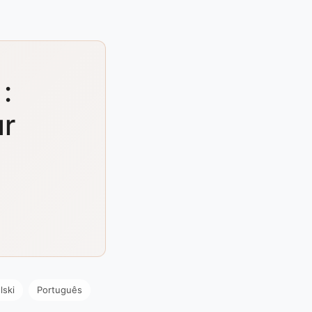
:
ur
lski
Português