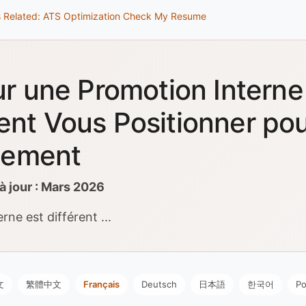
s
Related: ATS Optimization
Check My Resume
r une Promotion Interne 
t Vous Positionner po
cement
à jour : Mars 2026
rne est différent ...
文
繁體中文
Français
Deutsch
日本語
한국어
Po