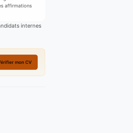
s affirmations
andidats internes
érifier mon CV