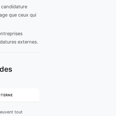
e candidature
rage que ceux qui
ntreprises
datures externes.
 des
NTERNE
peuvent tout