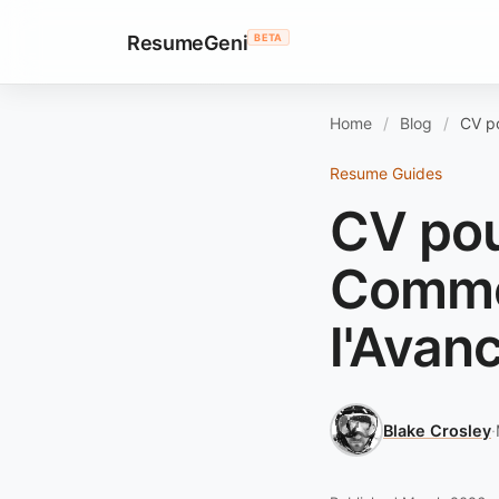
ResumeGeni
BETA
Home
Blog
CV po
Resume Guides
CV pou
Commen
l'Avan
Blake Crosley
·