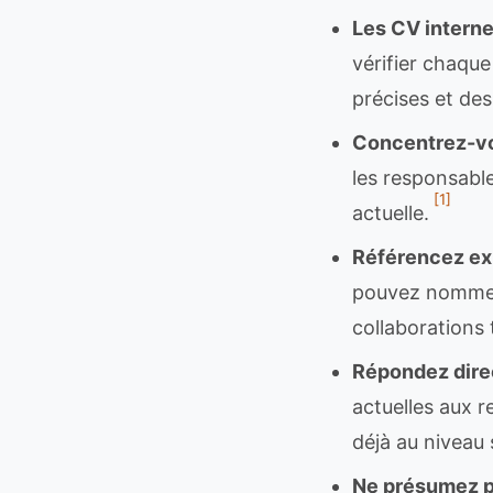
Les CV interne
vérifier chaque
précises et des
Concentrez-vou
les responsable
[1]
actuelle.
Référencez exp
pouvez nommer l
collaborations 
Répondez dire
actuelles aux 
déjà au niveau 
Ne présumez pa