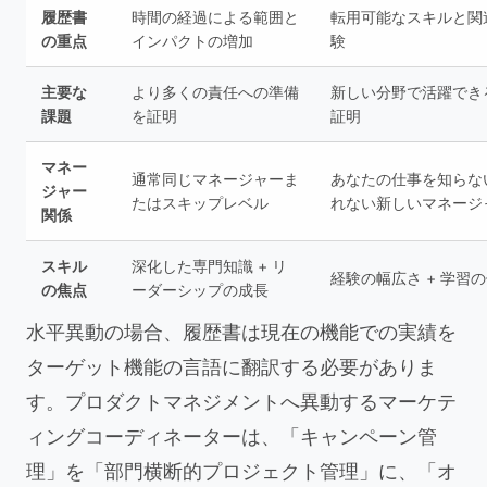
履歴書
時間の経過による範囲と
転用可能なスキルと関
の重点
インパクトの増加
験
主要な
より多くの責任への準備
新しい分野で活躍でき
課題
を証明
証明
マネー
通常同じマネージャーま
あなたの仕事を知らな
ジャー
たはスキップレベル
れない新しいマネージ
関係
スキル
深化した専門知識 + リ
経験の幅広さ + 学習
の焦点
ーダーシップの成長
水平異動の場合、履歴書は現在の機能での実績を
ターゲット機能の言語に翻訳する必要がありま
す。プロダクトマネジメントへ異動するマーケテ
ィングコーディネーターは、「キャンペーン管
理」を「部門横断的プロジェクト管理」に、「オ