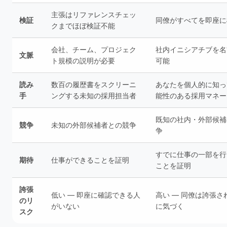
主張はリファレンスチェッ
検証
同僚がすべてを即座に
クまでほぼ検証不能
会社、チーム、プロジェク
社内イニシアチブを名
文脈
ト規模の説明が必要
可能
読み
数百の履歴書をスクリーニ
あなたを個人的に知っ
手
ングする未知の採用担当者
能性のある採用マネー
既知の社内・外部候補
競争
未知の外部候補者との競争
争
すでに仕事の一部を行
期待
仕事ができることを証明
ことを証明
誇張
低い — 即座に確認できる人
高い — 同僚は誇張さ
のリ
がいない
に気づく
スク