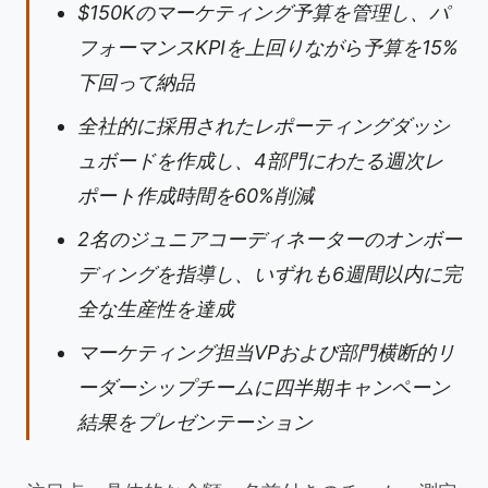
$150Kのマーケティング予算を管理し、パ
フォーマンスKPIを上回りながら予算を15%
下回って納品
全社的に採用されたレポーティングダッシ
ュボードを作成し、4部門にわたる週次レ
ポート作成時間を60%削減
2名のジュニアコーディネーターのオンボー
ディングを指導し、いずれも6週間以内に完
全な生産性を達成
マーケティング担当VPおよび部門横断的リ
ーダーシップチームに四半期キャンペーン
結果をプレゼンテーション