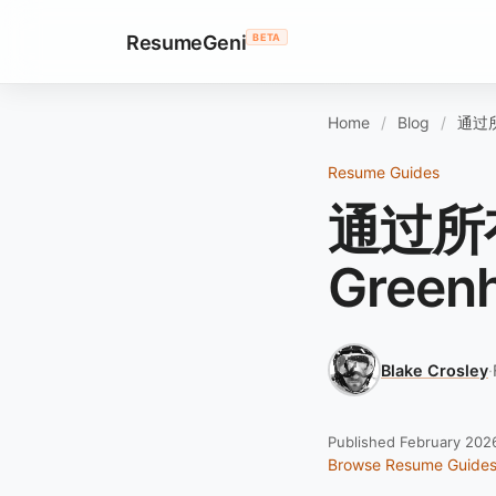
ResumeGeni
BETA
Home
Blog
通过所
Resume Guides
通过所有
Gree
Blake Crosley
·
Published February 202
Browse Resume Guide