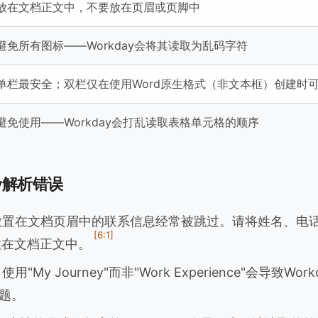
放在文档正文中，不要放在页眉或页脚中
避免所有图标——Workday会将其读取为乱码字符
单栏最安全；双栏仅在使用Word原生格式（非文本框）创建时
避免使用——Workday会打乱读取表格单元格的顺序
ay解析错误
置在文档页眉中的联系信息经常被跳过。请将姓名、电
[6:1]
RL放在文档正文中。
使用"My Journey"而非"Work Experience"会导致Wo
题。