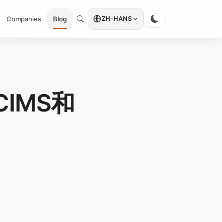
Companies
Blog
ZH-HANS
CIMS和
）