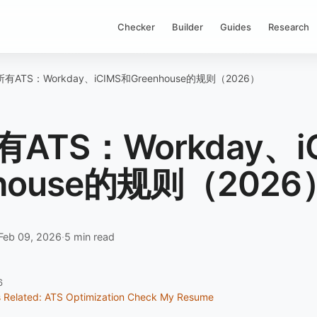
Checker
Builder
Guides
Research
有ATS：Workday、iCIMS和Greenhouse的规则（2026）
ATS：Workday、i
nhouse的规则（2026
Feb 09, 2026
·
5 min read
6
s
Related: ATS Optimization
Check My Resume