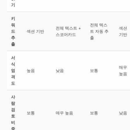
기
키
워
전체 텍스
전체 텍스트 +
섹션
드
섹션 기반
트 자동 추
스코어카드
기반
추
출
출
서
식
매우
엄
높음
낮음
보통
높음
격
도
사
람
검
보통
매우 높음
보통
낮음
토
비
중