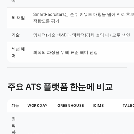
식
SmartRecruiters는 순수 키워드 매칭을 넘어 AI로 
AI 채점
적합도를 평가
기술
명시적(기술 섹션)과 맥락적(경력 설명 내) 모두 색인
섹션 헤
최적의 파싱을 위해 표준 헤더 권장
더
주요 ATS 플랫폼 한눈에 비교
기능
WORKDAY
GREENHOUSE
ICIMS
TALE
최
적
파