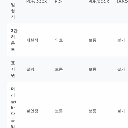
PDF/DOCX
PDF
PDF/DOCX
DOC
일
형
식
2단
허
제한적
양호
보통
불가
용
도
표
지
불량
보통
보통
불가
원
머
리
글/
바
불안정
보통
보통
불가
닥
글
읽