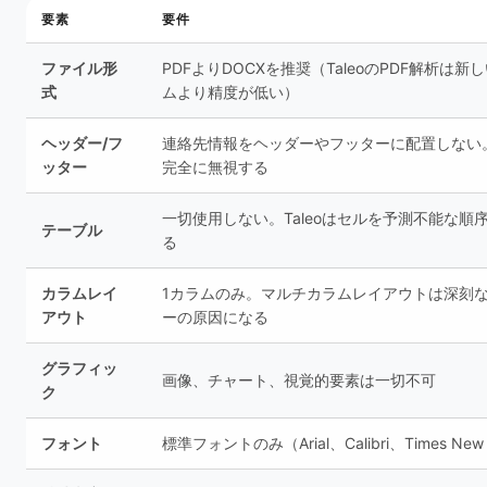
要素
要件
ファイル形
PDFよりDOCXを推奨（TaleoのPDF解析は新
式
ムより精度が低い）
ヘッダー/フ
連絡先情報をヘッダーやフッターに配置しない。T
ッター
完全に無視する
一切使用しない。Taleoはセルを予測不能な順
テーブル
る
カラムレイ
1カラムのみ。マルチカラムレイアウトは深刻
アウト
ーの原因になる
グラフィッ
画像、チャート、視覚的要素は一切不可
ク
フォント
標準フォントのみ（Arial、Calibri、Times New