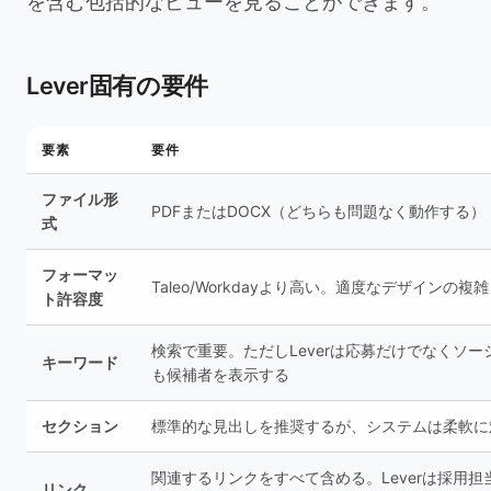
を含む包括的なビューを見ることができます。
Lever固有の要件
要素
要件
ファイル形
PDFまたはDOCX（どちらも問題なく動作する）
式
フォーマッ
Taleo/Workdayより高い。適度なデザインの複
ト許容度
検索で重要。ただしLeverは応募だけでなくソー
キーワード
も候補者を表示する
セクション
標準的な見出しを推奨するが、システムは柔軟に
関連するリンクをすべて含める。Leverは採用担
リンク