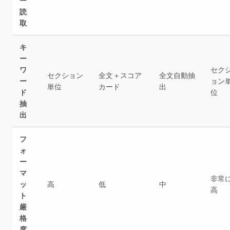
ー
読
取
キ
ー
ワ
セク
セクション
全文＋スコア
全文自動抽
ー
ョン
単位
カード
出
ド
位
抽
出
フ
ォ
ー
マ
非常
ッ
高
低
中
高
ト
厳
格
度