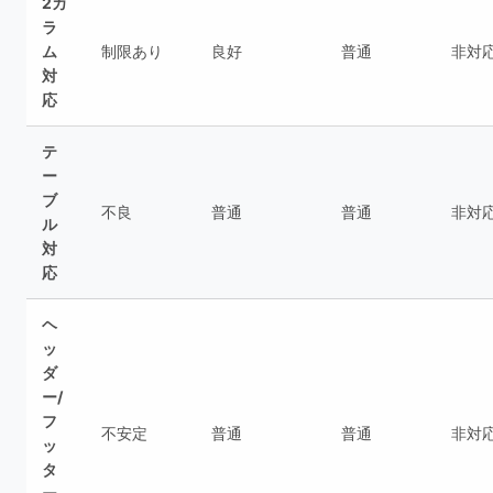
2カ
ラ
ム
制限あり
良好
普通
非対
対
応
テ
ー
ブ
不良
普通
普通
非対
ル
対
応
ヘ
ッ
ダ
ー/
フ
不安定
普通
普通
非対
ッ
タ