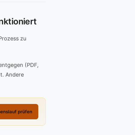
nktioniert
 Prozess zu
entgegen (PDF,
xt. Andere
enslauf prüfen