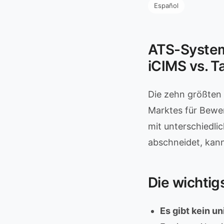
Español
ATS-System
iCIMS vs. T
Die zehn größten 
Marktes für Bewe
mit unterschiedli
abschneidet, kann
Die wichtig
Es gibt kein u