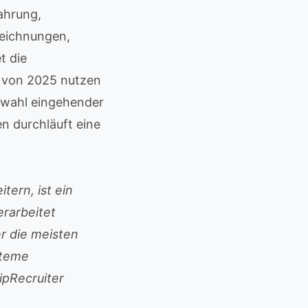
fahrung,
zeichnungen,
t die
e von 2025 nutzen
swahl eingehender
 durchläuft eine
tern, ist ein
rarbeitet
r die meisten
steme
ipRecruiter