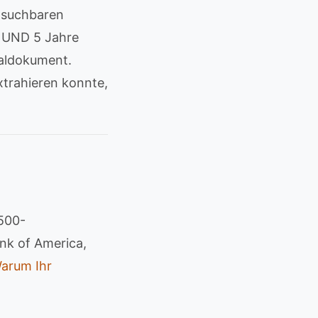
hsuchbaren
n UND 5 Jahre
naldokument.
xtrahieren konnte,
-500-
nk of America,
arum Ihr