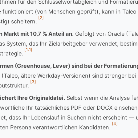
ithmen für den Schlüsselwortabgleich und Formatier
 funktioniert (von Menschen geprüft), kann in Taleo
[2]
tig) scheitern.
n Markt mit 10,7 % Anteil an.
Gefolgt von Oracle (Tal
s System, das Ihr Zielarbeitgeber verwendet, bestim
[1:1]
trategie.
rmen (Greenhouse, Lever) sind bei der Formatierung
 (Taleo, ältere Workday-Versionen) sind strenger bei 
[3]
utstruktur.
chert Ihre Originaldatei.
Selbst wenn die Analyse fe
wortliche Ihr tatsächliches PDF oder DOCX einsehen
et, dass Ihr Lebenslauf in Suchen nicht erscheint —
[4]
sten Personalverantwortlichen Kandidaten.