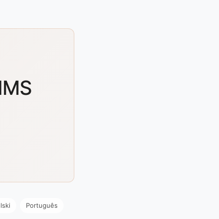
CIMS
lski
Português