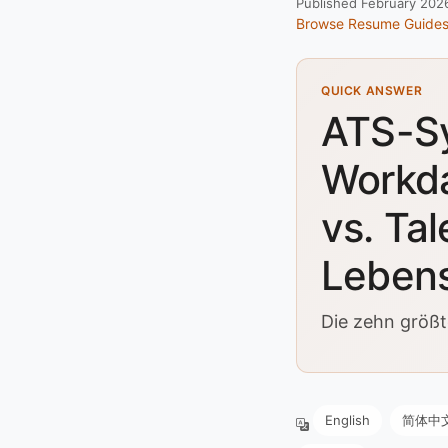
Published February 202
Browse Resume Guide
QUICK ANSWER
ATS-Sy
Workda
vs. Ta
Lebens
Die zehn größt
English
简体中