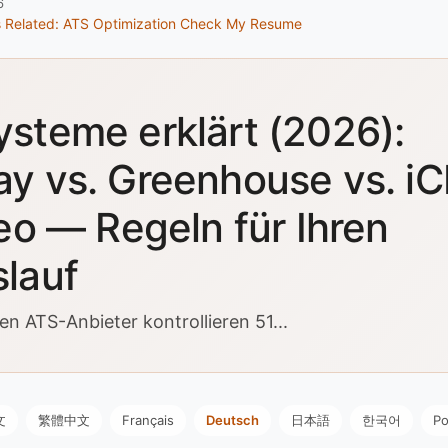
6
s
Related: ATS Optimization
Check My Resume
steme erklärt (2026):
y vs. Greenhouse vs. i
leo — Regeln für Ihren
lauf
en ATS-Anbieter kontrollieren 51...
文
繁體中文
Français
Deutsch
日本語
한국어
Po