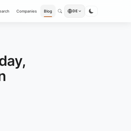
earch
Companies
Blog
DE
day,
n