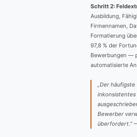
Schritt 2: Feldext
Ausbildung, Fähig
Firmennamen, Date
Formatierung über
97,8 % der Fortu
Bewerbungen — pr
automatisierte An
„Der häufigste
inkonsistentes
ausgeschrieben
Bewerber verw
überfordert." 