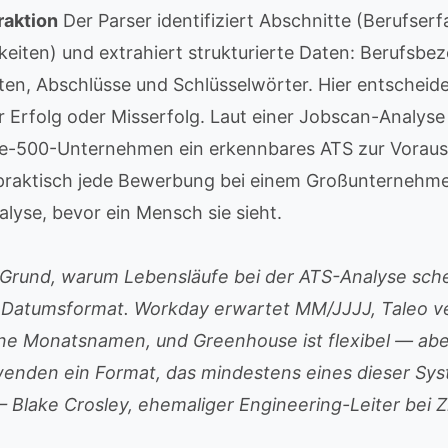
raktion
Der Parser identifiziert Abschnitte (Berufser
keiten) und extrahiert strukturierte Daten: Berufsbe
n, Abschlüsse und Schlüsselwörter. Hier entscheide
 Erfolg oder Misserfolg. Laut einer Jobscan-Analys
ne-500-Unternehmen ein erkennbares ATS zur Vorau
aktisch jede Bewerbung bei einem Großunternehmen
alyse, bevor ein Mensch sie sieht.
 Grund, warum Lebensläufe bei der ATS-Analyse schei
 Datumsformat. Workday erwartet MM/JJJJ, Taleo ve
e Monatsnamen, und Greenhouse ist flexibel — abe
enden ein Format, das mindestens eines dieser Sy
— Blake Crosley, ehemaliger Engineering-Leiter bei Z