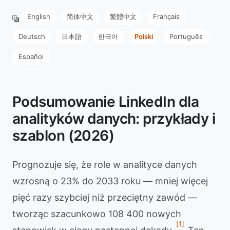
English
简体中文
繁體中文
Français
Deutsch
日本語
한국어
Polski
Português
Español
Podsumowanie LinkedIn dla
analityków danych: przykłady i
szablon (2026)
Prognozuje się, że role w analityce danych
wzrosną o 23% do 2033 roku — mniej więcej
pięć razy szybciej niż przeciętny zawód —
tworząc szacunkowo 108 400 nowych
[1]