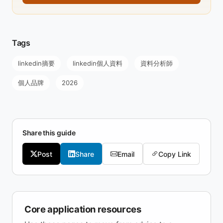
Tags
linkedin摘要
linkedin個人資料
資料分析師
個人品牌
2026
Share this guide
Post
Share
Email
Copy Link
Core application resources