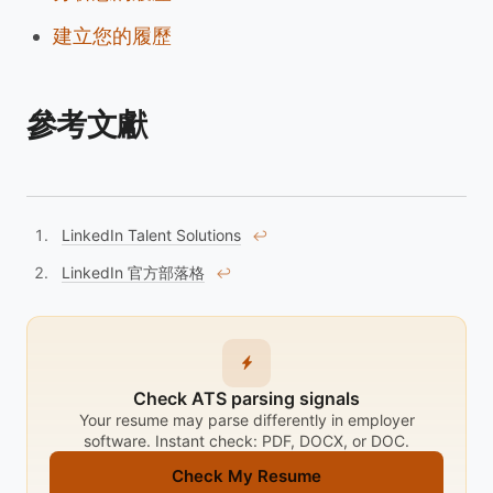
建立您的履歷
參考文獻
LinkedIn Talent Solutions
↩︎
LinkedIn 官方部落格
↩︎
Check ATS parsing signals
Your resume may parse differently in employer
software. Instant check: PDF, DOCX, or DOC.
Check My Resume