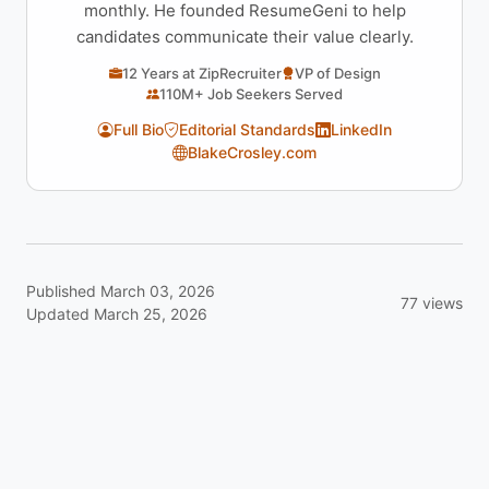
monthly. He founded ResumeGeni to help
candidates communicate their value clearly.
12 Years at ZipRecruiter
VP of Design
110M+ Job Seekers Served
Full Bio
Editorial Standards
LinkedIn
BlakeCrosley.com
Published March 03, 2026
77 views
Updated March 25, 2026