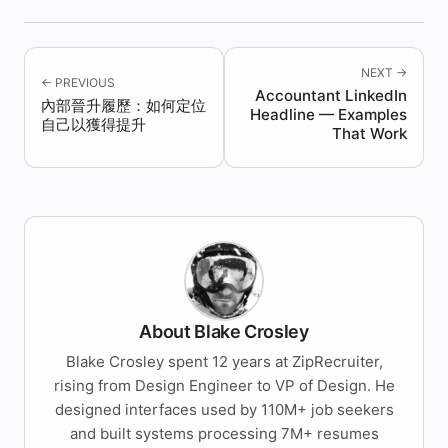
NEXT →
← PREVIOUS
Accountant LinkedIn
內部晉升履歷：如何定位
Headline — Examples
自己以獲得提升
That Work
About Blake Crosley
Blake Crosley spent 12 years at ZipRecruiter,
rising from Design Engineer to VP of Design. He
designed interfaces used by 110M+ job seekers
and built systems processing 7M+ resumes