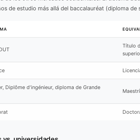
ños de estudio más allá del baccalauréat (diploma de 
OMA
EQUIVA
Título 
 DUT
superio
ce
Licenci
r, Diplôme d'ingénieur, diploma de Grande
Maestr
rat
Doctor
 vs. universidades