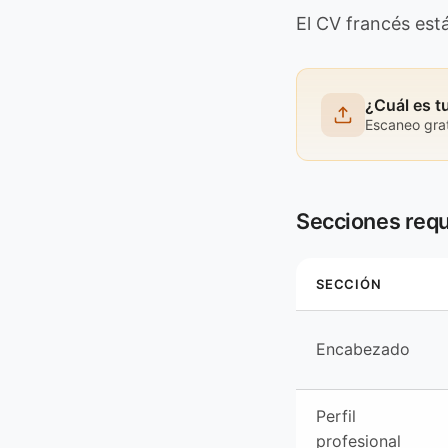
El CV francés est
¿Cuál es t
Escaneo grat
Secciones requ
SECCIÓN
Encabezado
Perfil
profesional