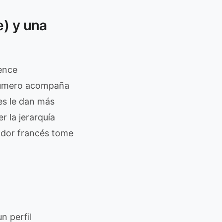
e) y una
cence
 número acompaña
es le dan más
 la jerarquía
tador francés tome
n perfil