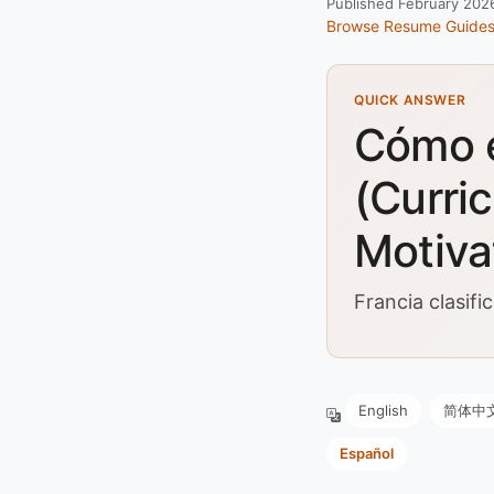
Published February 202
Browse Resume Guide
QUICK ANSWER
Cómo e
(Curri
Motiva
Francia clasif
English
简体中
Español