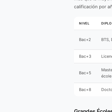
calificación por a
NIVEL
DIPL
Bac+2
BTS,
Bac+3
Licen
Maste
Bac+5
école
Bac+8
Docto
Grandes Écoles