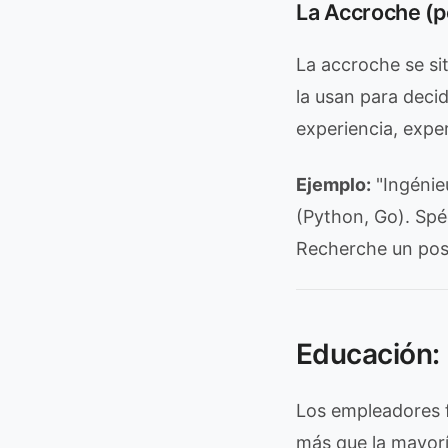
La Accroche (pe
La accroche se si
la usan para decid
experiencia, exper
Ejemplo:
"Ingénie
(Python, Go). Spéc
Recherche un post
Educación: 
Los empleadores 
más que la mayorí