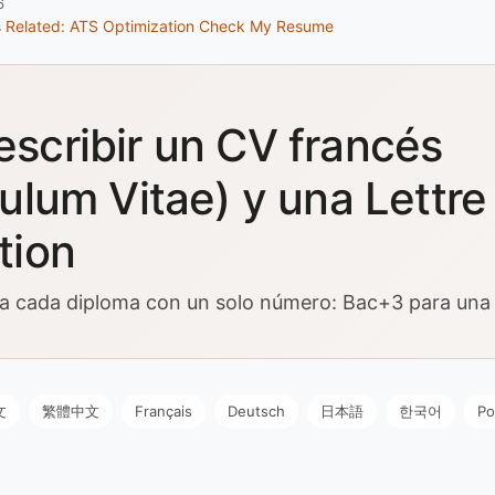
6
s
Related: ATS Optimization
Check My Resume
scribir un CV francés
culum Vitae) y una Lettre
tion
ica cada diploma con un solo número: Bac+3 para una l
文
繁體中文
Français
Deutsch
日本語
한국어
Po