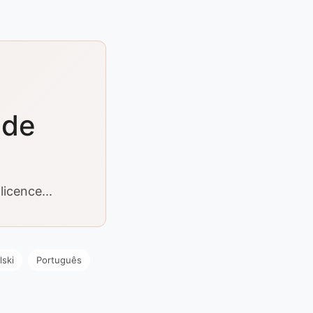
 de
icence...
lski
Português