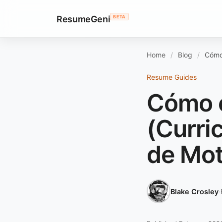
ResumeGeni
BETA
Home
Blog
Cómo 
Resume Guides
Cómo e
(Curri
de Mot
Blake Crosley
·