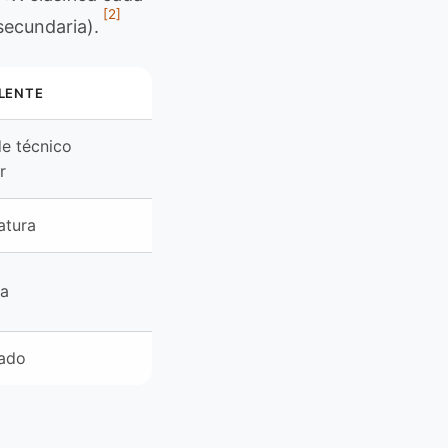
[2]
secundaria).
LENTE
de técnico
r
atura
ía
ado