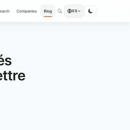
earch
Companies
Blog
ES
és
ttre