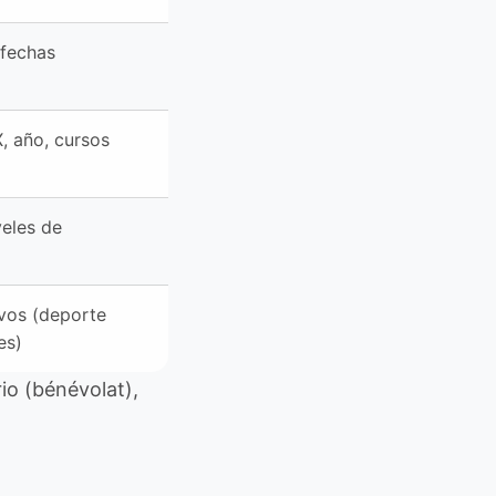
 fechas
X, año, cursos
veles de
ivos (deporte
es)
rio (bénévolat),