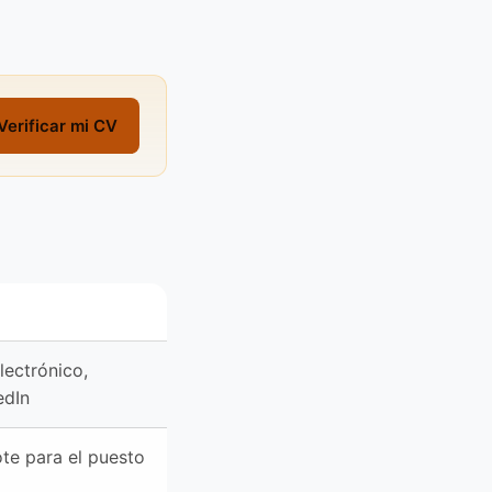
Verificar mi CV
lectrónico,
edIn
te para el puesto