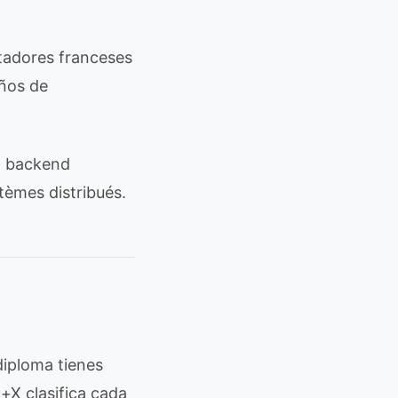
tadores franceses
años de
t backend
stèmes distribués.
iploma tienes
+X clasifica cada