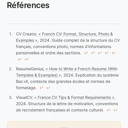
Références
CV Creator,
« French CV: Format, Structure, Photo &
Examples »
, 2024. Guide complet de la structure du CV
français, conventions photo, normes d'informations
personnelles et ordre des sections.
↩︎
↩︎
↩︎
↩︎
↩︎
↩︎
↩︎
ResumeGenius,
« How to Write a French Resume (With
Template & Examples) »
, 2024. Explication du système
Bac+X, contexte des grandes écoles et normes de
formatage.
↩︎
↩︎
VisualCV,
« France CV Tips & Format Requirements »
,
2024. Structure de la lettre de motivation, conventions
de recrutement françaises et contexte culturel.
↩︎
↩︎