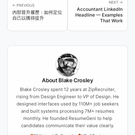
NEXT →
← PREVIOUS
Accountant LinkedIn
內部晉升履歷：如何定位
Headline — Examples
自己以獲得提升
That Work
About Blake Crosley
Blake Crosley spent 12 years at ZipRecruiter,
rising from Design Engineer to VP of Design. He
designed interfaces used by 110M+ job seekers
and built systems processing 7M+ resumes
monthly. He founded ResumeGeni to help
candidates communicate their value clearly.