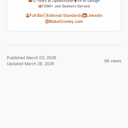
12 Years at ZipRecruiter
VP of Design
110M+ Job Seekers Served
Full Bio
Editorial Standards
LinkedIn
BlakeCrosley.com
Published March 03, 2026
98 views
Updated March 28, 2026