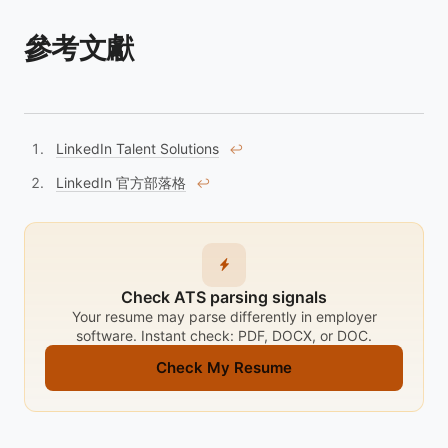
參考文獻
LinkedIn Talent Solutions
↩︎
LinkedIn 官方部落格
↩︎
Check ATS parsing signals
Your resume may parse differently in employer
software. Instant check: PDF, DOCX, or DOC.
Check My Resume