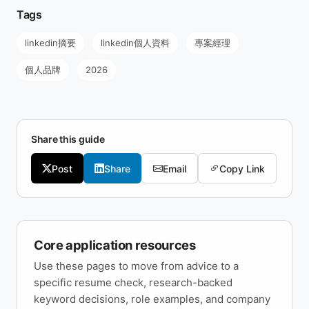
Tags
linkedin摘要
linkedin個人資料
專案經理
個人品牌
2026
Share this guide
Post
Share
Email
Copy Link
Core application resources
Use these pages to move from advice to a
specific resume check, research-backed
keyword decisions, role examples, and company