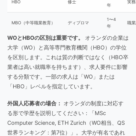
HBO
修士
実務
年
1〜4
MBO（中等職業教育）
ディプロマ
職業
年
WOとHBOの区別は重要です。
オランダの企業は
大学（WO）と高等専門教育機関（HBO）の学位
を区別します。これは質の判断ではなく（HBO卒
業者は高い就職率を持ちます）、求人要件に影響
する分類です。一部の求人は「WO」または
「HBO」レベルを指定しています。
外国人応募者の場合：
オランダの制度に対応す
る形で学歴を説明してください：「MSc
Computer Science, ETH Zurich（WO相当、QS
世界ランキング：第7位）」。大学が有名であれ