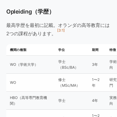
Opleiding（学歴）
最高学歴を最初に記載。オランダの高等教育には
[3:1]
2つの課程があります。
機関の種類
学位
期間
特徴
学士
学術
WO（学術大学）
3年
（BSc/BA）
向
修士
1〜2
研究
WO
（MSc/MA）
年
門
HBO（高等専門教育機
実務
学士
4年
関）
向
1〜2