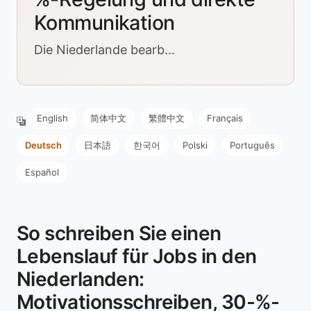
Kommunikation
Die Niederlande bearb...
English
简体中文
繁體中文
Français
Deutsch
日本語
한국어
Polski
Português
Español
So schreiben Sie einen
Lebenslauf für Jobs in den
Niederlanden:
Motivationsschreiben, 30-%-