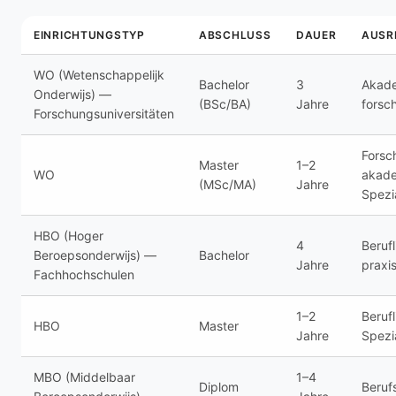
EINRICHTUNGSTYP
ABSCHLUSS
DAUER
AUSR
WO (Wetenschappelijk
Bachelor
3
Akade
Onderwijs) —
(BSc/BA)
Jahre
forsc
Forschungsuniversitäten
Forsc
Master
1–2
WO
akad
(MSc/MA)
Jahre
Spezi
HBO (Hoger
4
Berufl
Beroepsonderwijs) —
Bachelor
Jahre
praxis
Fachhochschulen
1–2
Berufl
HBO
Master
Jahre
Spezi
MBO (Middelbaar
1–4
Diplom
Beruf