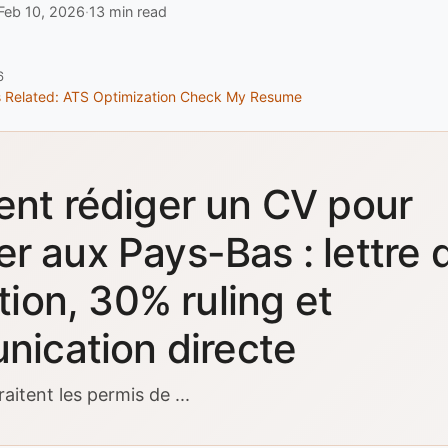
Feb 10, 2026
·
13 min read
6
s
Related: ATS Optimization
Check My Resume
t rédiger un CV pour
ler aux Pays-Bas : lettre 
tion, 30% ruling et
ication directe
aitent les permis de ...