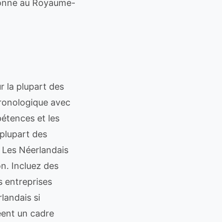
tionne au Royaume-
 la plupart des
hronologique avec
pétences et les
 plupart des
. Les Néerlandais
on. Incluez des
s entreprises
landais si
éent un cadre