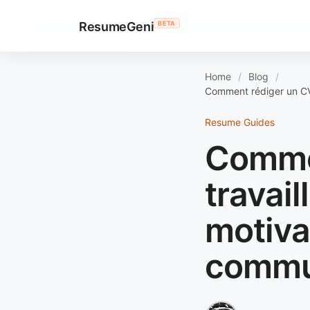
ResumeGeni
BETA
Home
Blog
Comment rédiger un CV 
Resume Guides
Commen
travail
motiva
commun