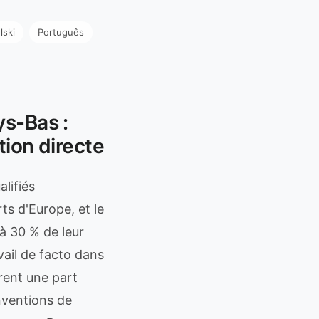
lski
Português
ys-Bas :
tion directe
lifiés
ts d'Europe, et le
'à 30 % de leur
vail de facto dans
rent une part
onventions de