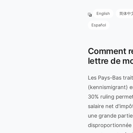
English
简体中
Español
Comment réd
lettre de m
Les Pays-Bas trait
(kennismigrant) en
30% ruling permet 
salaire net d'impô
une grande partie
disproportionnée d