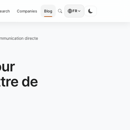
earch
Companies
Blog
FR
ommunication directe
our
ttre de