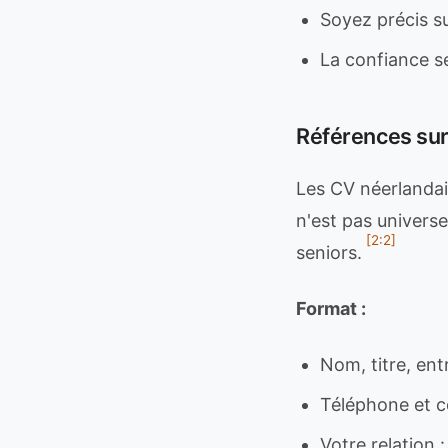
Soyez précis su
La confiance s
Références sur
Les CV néerlanda
n'est pas universe
[2:2]
seniors.
Format :
Nom, titre, ent
Téléphone et co
Votre relation 