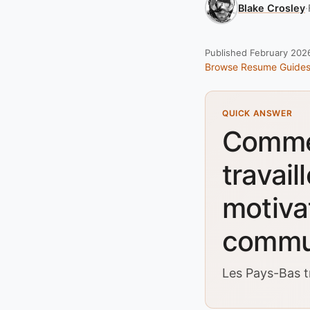
Blake Crosley
·
Published February 202
Browse Resume Guide
QUICK ANSWER
Commen
travail
motiva
commun
Les Pays-Bas tr