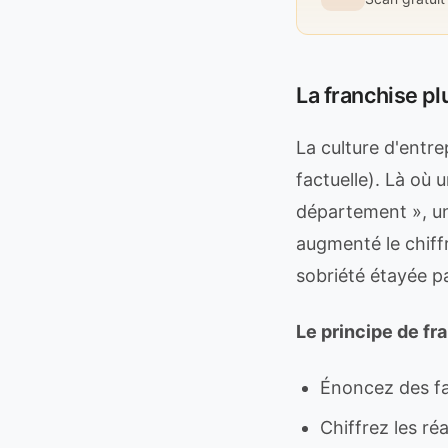
La franchise pl
La culture d'entr
factuelle). Là où 
département », un
augmenté le chiff
sobriété étayée p
Le principe de fr
Énoncez des fa
Chiffrez les réa