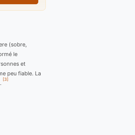
ere (sobre,
formé le
rsonnes et
me peu fiable. La
[3]
.