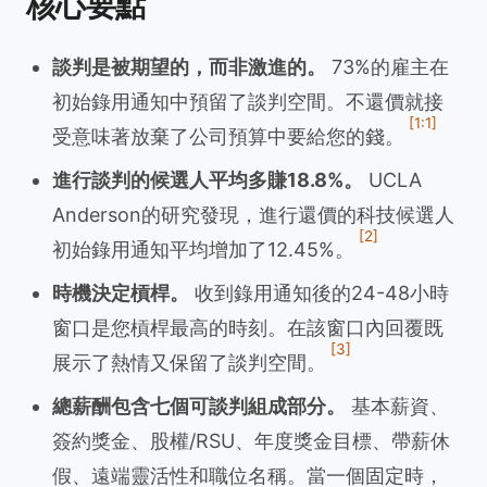
核心要點
談判是被期望的，而非激進的。
73%的雇主在
初始錄用通知中預留了談判空間。不還價就接
[1:1]
受意味著放棄了公司預算中要給您的錢。
進行談判的候選人平均多賺18.8%。
UCLA
Anderson的研究發現，進行還價的科技候選人
[2]
初始錄用通知平均增加了12.45%。
時機決定槓桿。
收到錄用通知後的24-48小時
窗口是您槓桿最高的時刻。在該窗口內回覆既
[3]
展示了熱情又保留了談判空間。
總薪酬包含七個可談判組成部分。
基本薪資、
簽約獎金、股權/RSU、年度獎金目標、帶薪休
假、遠端靈活性和職位名稱。當一個固定時，