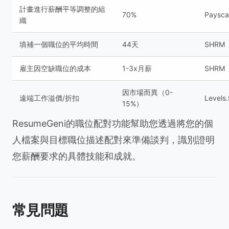
計畫進行薪酬平等調整的組
70%
Paysca
織
填補一個職位的平均時間
44天
SHRM
雇主因空缺職位的成本
1-3x月薪
SHRM
因市場而異（0-
遠端工作溢價/折扣
Levels.
15%）
ResumeGeni的職位配對功能幫助您透過將您的個
人檔案與目標職位描述配對來準備談判，識別證明
您薪酬要求的具體技能和成就。
常見問題