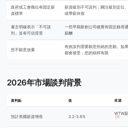
政府或工會職位有固定薪
薪資級別不可談判；關注級別定位
資標準
或帶薪休假
雇主明確表示「不可談
一些早期新創公司確實有固定錄用
判」並有可信背景
薪酬
有效談判需要願意拒絕的意願。如
您不願意放棄
都會接受，您的槓桿有限
2026年市場談判背景
資料點
值
來源
WTW
預計美國薪資增長
3.2-3.6%
[7]