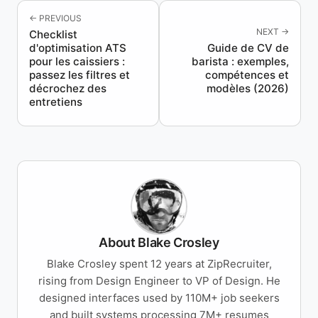
← PREVIOUS
NEXT →
Checklist
d'optimisation ATS
Guide de CV de
pour les caissiers :
barista : exemples,
passez les filtres et
compétences et
décrochez des
modèles (2026)
entretiens
About Blake Crosley
Blake Crosley spent 12 years at ZipRecruiter,
rising from Design Engineer to VP of Design. He
designed interfaces used by 110M+ job seekers
and built systems processing 7M+ resumes