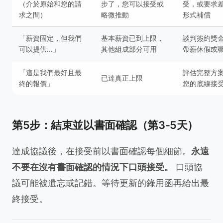
（介於原始和您的請
步了，您可以接受或
受，或要求
求之間）
略微推動
形式補償
「薪資固定，但我們
基本薪資已到上限，
談判簽約獎
可以提供...」
其他組成部分可用
帶薪休假或
「這是我們最好且最
評估完整方
已達真正上限
終的報價」
您的底線接
第5步：結束並以書面確認（第3-5天）
達成協議後，在接受前以書面確認每個細節。
永遠
不要在沒有書面確認的情況下口頭接受。
口頭協
議可能被遺忘或記錯。等待更新的錄用函再給出最
終接受。