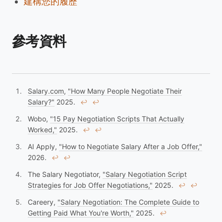
建構您的履歷
參考資料
Salary.com
,
"How Many People Negotiate Their
Salary?"
2025.
↩︎
↩︎
Wobo,
"15 Pay Negotiation Scripts That Actually
Worked,"
2025.
↩︎
↩︎
AI Apply,
"How to Negotiate Salary After a Job Offer,"
2026.
↩︎
↩︎
The Salary Negotiator,
"Salary Negotiation Script
Strategies for Job Offer Negotiations,"
2025.
↩︎
↩︎
Careery,
"Salary Negotiation: The Complete Guide to
Getting Paid What You're Worth,"
2025.
↩︎