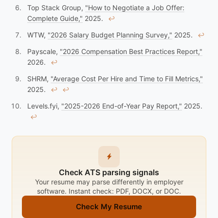
Top Stack Group,
"How to Negotiate a Job Offer:
Complete Guide,"
2025.
↩︎
WTW,
"2026 Salary Budget Planning Survey,"
2025.
↩︎
Payscale,
"2026 Compensation Best Practices Report,"
2026.
↩︎
SHRM,
"Average Cost Per Hire and Time to Fill Metrics,"
2025.
↩︎
↩︎
Levels.fyi,
"2025-2026 End-of-Year Pay Report,"
2025.
↩︎
Check ATS parsing signals
Your resume may parse differently in employer
software. Instant check: PDF, DOCX, or DOC.
Check My Resume