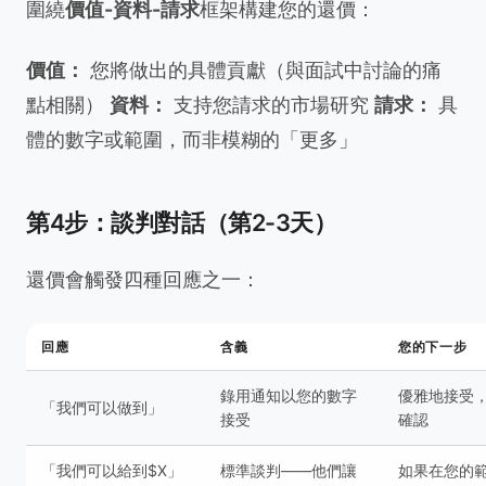
圍繞
價值-資料-請求
框架構建您的還價：
價值：
您將做出的具體貢獻（與面試中討論的痛
點相關）
資料：
支持您請求的市場研究
請求：
具
體的數字或範圍，而非模糊的「更多」
第4步：談判對話（第2-3天）
還價會觸發四種回應之一：
回應
含義
您的下一步
錄用通知以您的數字
優雅地接受
「我們可以做到」
接受
確認
「我們可以給到$X」
標準談判——他們讓
如果在您的