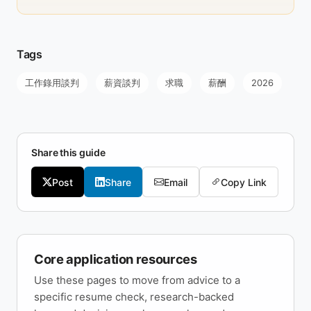
Tags
工作錄用談判
薪資談判
求職
薪酬
2026
Share this guide
Post
Share
Email
Copy Link
Core application resources
Use these pages to move from advice to a
specific resume check, research-backed