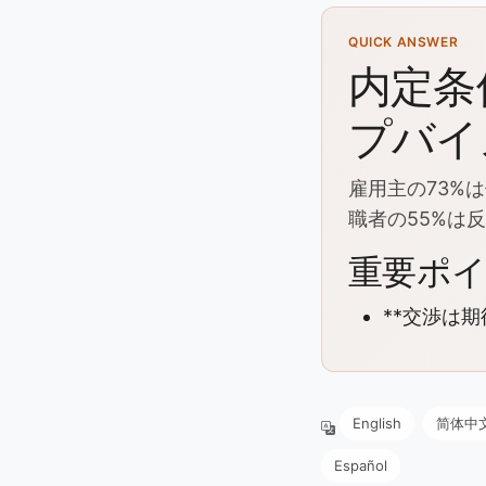
QUICK ANSWER
内定条
プバイ
雇用主の73%
職者の55%は
重要ポ
**交渉は
English
简体中
Español