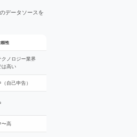
つのデータソースを
信頼性
テクノロジー業界
では高い
中（自己申告）
中
中〜高