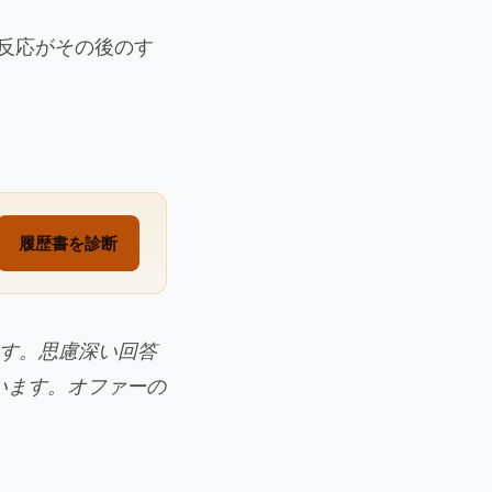
の反応がその後のす
。
履歴書を診断
す。思慮深い回答
います。オファーの