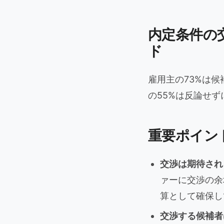
内定条件の
ド
雇用主の73%は
の55%は反論せ
重要ポイン
交渉は期待され
ァーに交渉の余
算として確保し
交渉する候補者