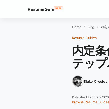
ResumeGeni
BETA
Home
Blog
内定
Resume Guides
内定条
テップ
Blake Crosley
·
Published February 202
Browse Resume Guide