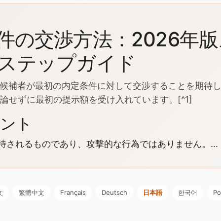
件の交渉方法：2026年
ステップガイド
は候補者が最初の内定条件に対して交渉することを期待
反論せずに最初の提示額を受け入れています。[^1]
イント
期待されるものであり、攻撃的な行為ではありません。...
文
繁體中文
Français
Deutsch
日本語
한국어
Po