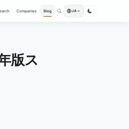
earch
Companies
Blog
JA
6年版ス