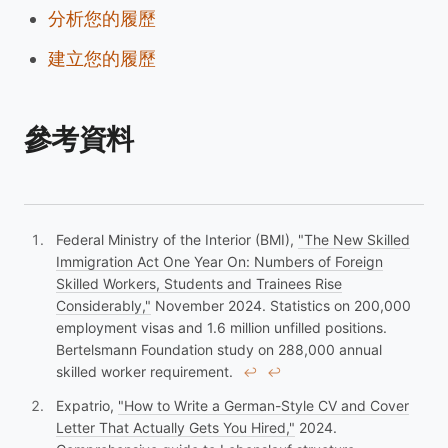
分析您的履歷
建立您的履歷
參考資料
Federal Ministry of the Interior (BMI),
"The New Skilled
Immigration Act One Year On: Numbers of Foreign
Skilled Workers, Students and Trainees Rise
Considerably,"
November 2024. Statistics on 200,000
employment visas and 1.6 million unfilled positions.
Bertelsmann Foundation study on 288,000 annual
skilled worker requirement.
↩︎
↩︎
Expatrio,
"How to Write a German-Style CV and Cover
Letter That Actually Gets You Hired,"
2024.