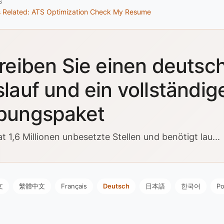
6
s
Related: ATS Optimization
Check My Resume
reiben Sie einen deutsc
lauf und ein vollständig
bungspaket
 1,6 Millionen unbesetzte Stellen und benötigt lau...
文
繁體中文
Français
Deutsch
日本語
한국어
Po