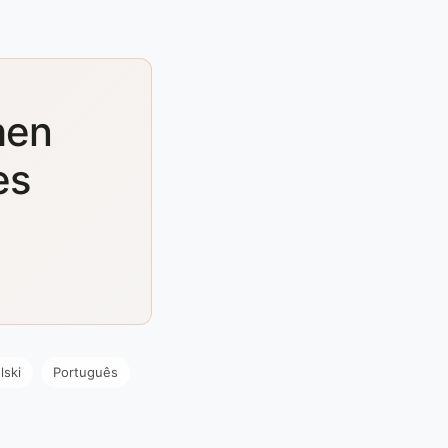
hen
es
lski
Português