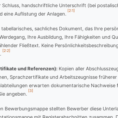
 Schluss, handschriftliche Unterschrift (bei postalis
[2:1]
 eine Auflistung der Anlagen.
 tabellarisches, sachliches Dokument, das Ihre persö
 Werdegang, Ihre Ausbildung, Ihre Fähigkeiten und Qu
zählender Fließtext. Keine Persönlichkeitsbeschreibun
[2:2]
.
tifikate und Referenzen):
Kopien aller Abschlusszeug
onen, Sprachzertifikate und Arbeitszeugnisse früherer
labteilungen erwarten dokumentarische Nachweise f
[3]
 Sie angeben.
llen Bewerbungsmappe stellten Bewerber diese Unterla
ntationsmappe mit Registerabschnitten zusammen. Di