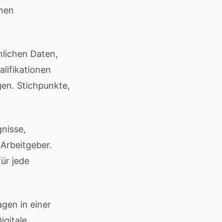
chen
nlichen Daten,
alifikationen
gen. Stichpunkte,
nisse,
 Arbeitgeber.
ür jede
gen in einer
gitale