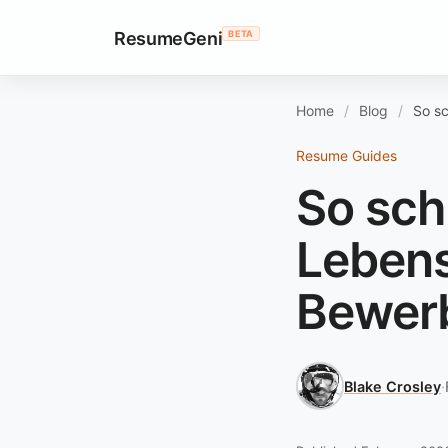
ResumeGeni
BETA
Home
Blog
So sc
Resume Guides
So sch
Lebens
Bewer
Blake Crosley
·