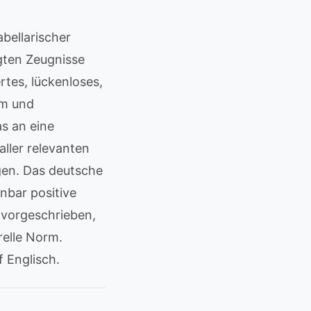
bellarischer
gten Zeugnisse
rtes, lückenloses,
um und
s an eine
ller relevanten
gen. Das deutsche
nbar positive
 vorgeschrieben,
relle Norm.
f Englisch.