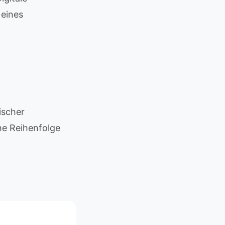
 eines
ischer
che Reihenfolge