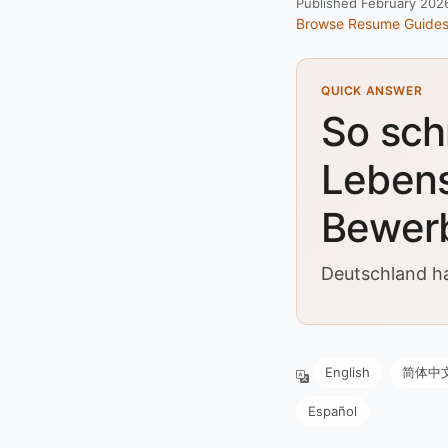
Published February 202
Browse Resume Guide
QUICK ANSWER
So sch
Lebens
Bewer
Deutschland hat
English
简体中
Español