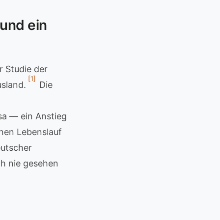
und ein
r Studie der
[1]
usland.
Die
a — ein Anstieg
inen Lebenslauf
eutscher
ch nie gesehen