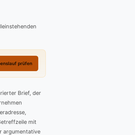
lleinstehenden
enslauf prüfen
rierter Brief, der
ternehmen
eradresse,
treffzeile mit
er argumentative