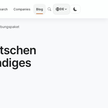
earch
Companies
Blog
DE
erbungspaket
utschen
ndiges