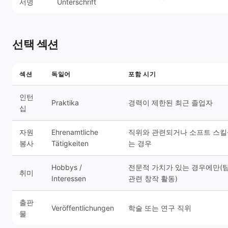
서명
Unterschrift
선택 섹션
섹션
독일어
포함 시기
인턴
Praktika
경력이 제한된 최근 졸업자
십
자원
Ehrenamtliche
직위와 관련되거나 소프트 스킬
봉사
Tätigkeiten
는 경우
Hobbys /
전문적 가치가 있는 경우에만(팀
취미
Interessen
관련 창작 활동)
출판
Veröffentlichungen
학술 또는 연구 직위
물