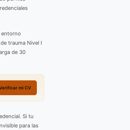
redenciales
u entorno
de trauma Nivel I
arga de 30
Verificar mi CV
dencial. Si tu
nvisible para las