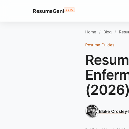
ResumeGeni
BETA
Home
Blog
Resum
Resume Guides
Resume
Enferm
(2026
Blake Crosley
·