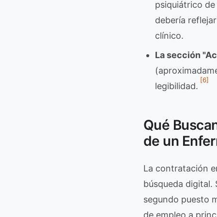
psiquiátrico d
debería refleja
clínico.
La sección "Ac
(aproximadamen
[6]
legibilidad.
Qué Buscan
de un Enfe
La contratación e
búsqueda digital.
segundo puesto m
de empleo a princ