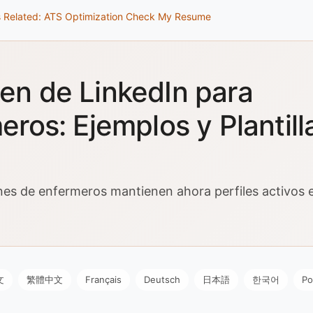
s
Related: ATS Optimization
Check My Resume
n de LinkedIn para
eros: Ejemplos y Plantill
nes de enfermeros mantienen ahora perfiles activos 
文
繁體中文
Français
Deutsch
日本語
한국어
Po