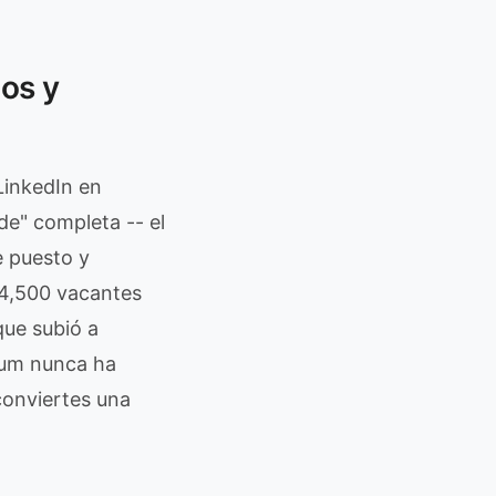
os y
LinkedIn en
de" completa -- el
e puesto y
94,500 vacantes
que subió a
ium nunca ha
onviertes una