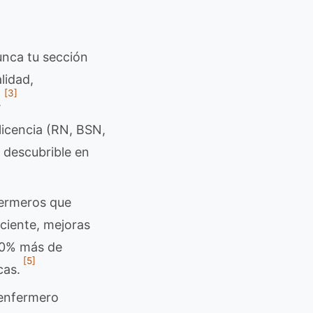
unca tu sección
lidad,
[3]
.
 licencia (RN, BSN,
 descubrible en
ermeros que
aciente, mejoras
 40% más de
[5]
cas.
enfermero