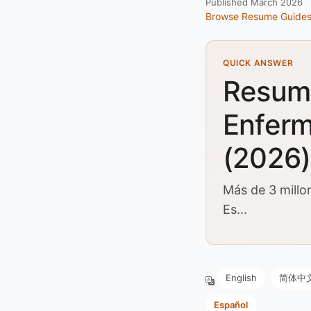
Published March 2026
Browse Resume Guide
QUICK ANSWER
Resume
Enferm
(2026)
Más de 3 millo
Es...
English
简体中
Español