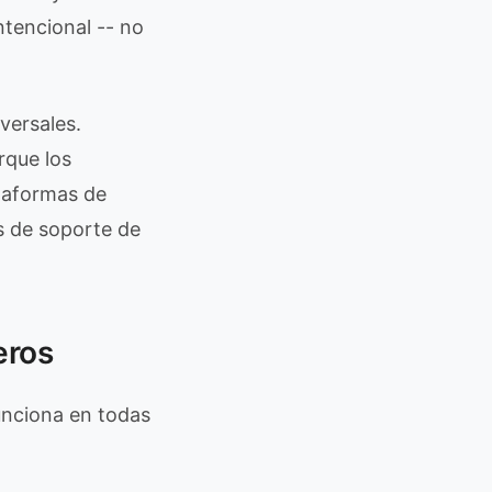
ntencional -- no
versales.
rque los
taformas de
s de soporte de
eros
funciona en todas