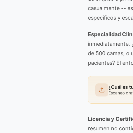
casualmente -- es
específicos y esc
Especialidad Clín
inmediatamente. ¿
de 500 camas, o u
pacientes? El ent
¿Cuál es t
Escaneo grat
Licencia y Certif
resumen no contien