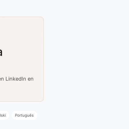
a
en LinkedIn en
lski
Português