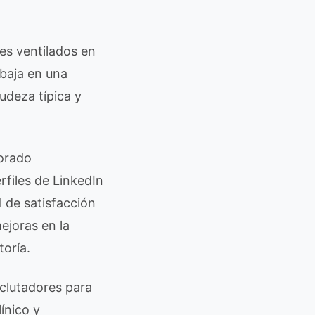
s ventilados en
abaja en una
udeza típica y
lorado
rfiles de LinkedIn
l de satisfacción
ejoras en la
oría.
eclutadores para
ínico y