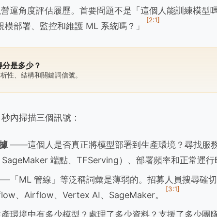
主管以營運角度評估履歷。首要問題不是「這個人能訓練模型
[2:1]
模部署、監控和維護 ML 系統嗎？」
 得分是多少？
解析性、結構和關鍵詞信號。
0 秒內掃描三個訊號：
據
——這個人是否真正將模型部署到生產環境？尋找服
es、SageMaker 端點、TFServing）、部署頻率和正常
—「ML 管線」等泛稱詞彙是薄弱的。招募人員搜尋確
[3:1]
low、Airflow、Vertex AI、SageMaker。
產環境中有多少模型？處理了多少資料？支援了多少團