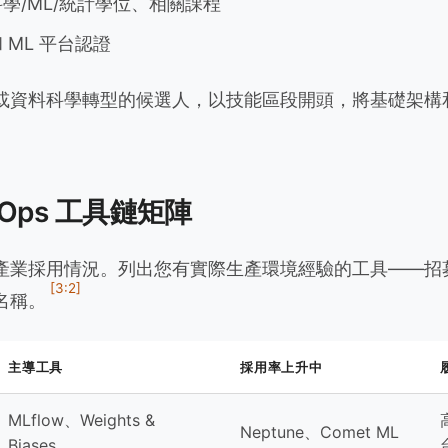
學/ML/統計學位、相關課程
 ML 平台認證
究或資料科學轉型的候選人，以技能區段開頭，將基礎架構
MLOps 工具鏈矩陣
產業採用情況。列出您有實際生產環境經驗的工具——招募人
[3:2]
名稱。
主導工具
採用率上升中
MLflow、Weights &
Neptune、Comet ML
Biases