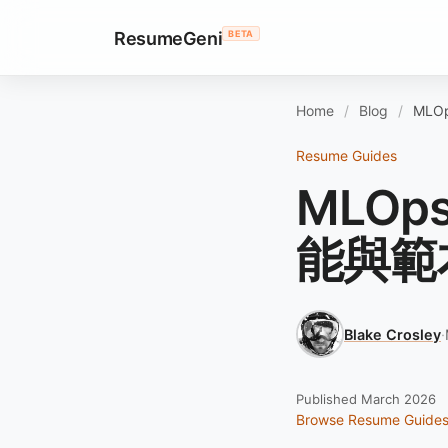
ResumeGeni
BETA
Home
Blog
ML
Resume Guides
MLO
能與範
Blake Crosley
·
Published March 2026
Browse Resume Guide