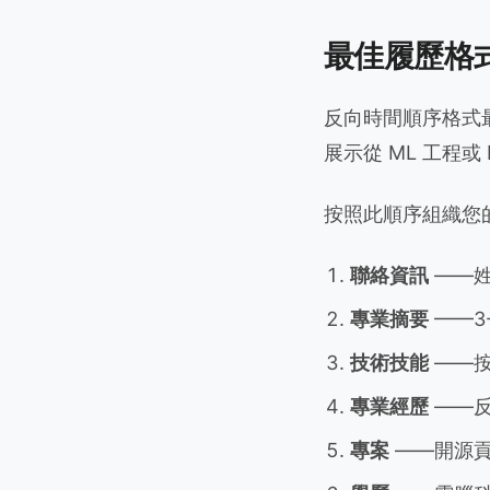
最佳履歷格
反向時間順序格式最
展示從 ML 工程或 
按照此順序組織您
聯絡資訊
——姓
專業摘要
——3
技術技能
——按
專業經歷
——反
專案
——開源貢