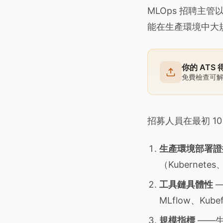
MLOps 招聘
能在生產環境中大規
你的 ATS
免費檢查可
招募人員在最初 1
生產環境部署證
（Kubernet
工具鏈具體性
—
MLflow、Kubef
規模指標
——生