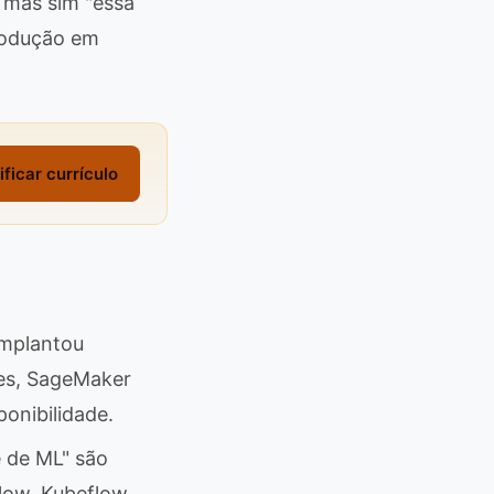
 mas sim "essa
rodução em
ificar currículo
implantou
tes, SageMaker
onibilidade.
 de ML" são
low, Kubeflow,