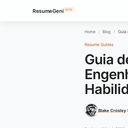
ResumeGeni
BETA
Home
Blog
Guia 
Resume Guides
Guia d
Engenh
Habili
Blake Crosley
·