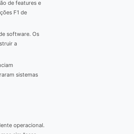
ção de features e
ções F1 de
de software. Os
truir a
nciam
raram sistemas
ente operacional.