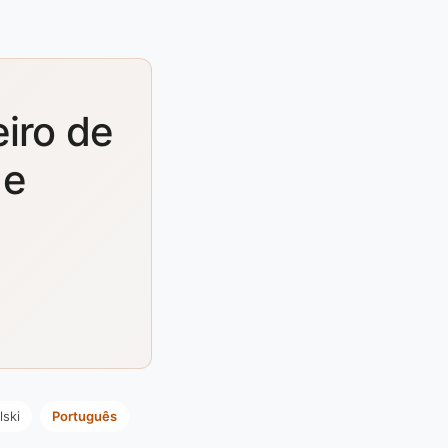
iro de
 e
lski
Português