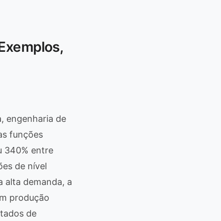
 Exemplos,
, engenharia de
as funções
u 340% entre
es de nível
 alta demanda, a
em produção
ltados de