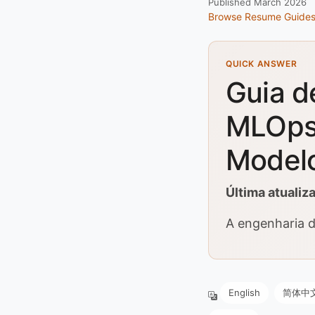
Published March 2026
Browse Resume Guide
QUICK ANSWER
Guia d
MLOps:
Modelo
Última atuali
A engenharia d
English
简体中