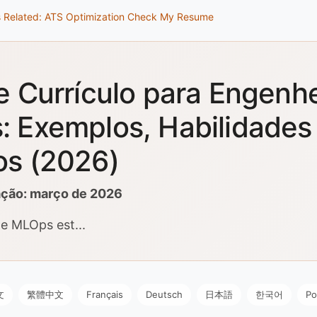
s
Related: ATS Optimization
Check My Resume
e Currículo para Engenhe
 Exemplos, Habilidades
s (2026)
zação: março de 2026
e MLOps est...
文
繁體中文
Français
Deutsch
日本語
한국어
Po