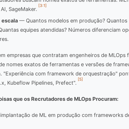
[3:1]
x AI, SageMaker.
 escala
— Quantos modelos em produção? Quantos
Quantas equipes atendidas? Números diferenciam op
res.
em empresas que contratam engenheiros de MLOps 
de nomes exatos de ferramentas e versões de fram
ga. "Experiência com framework de orquestração" po
[5]
x, Kubeflow Pipelines, Prefect".
Coisas que os Recrutadores de MLOps Procuram:
e implantação de ML em produção com frameworks de