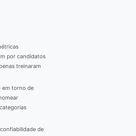
étricas
ram por candidatos
penas treinaram
o em torno de
 nomear
categorias
 confiabilidade de