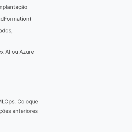
implantação
oudFormation)
ados,
x AI ou Azure
 MLOps. Coloque
ções anteriores
.