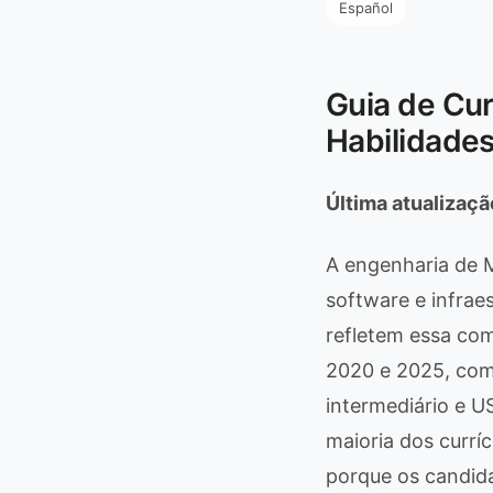
Español
Guia de Cur
Habilidade
Última atualizaç
A engenharia de 
software e infrae
refletem essa co
2020 e 2025, com 
intermediário e U
maioria dos curr
porque os candid