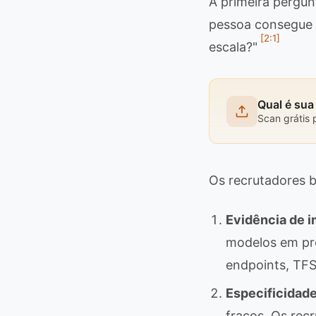
A primeira pergun
pessoa consegue 
[2:1]
escala?"
Qual é su
Scan grátis 
Os recrutadores b
Evidência de 
modelos em pro
endpoints, TFS
Especificidad
fracos. Os rec