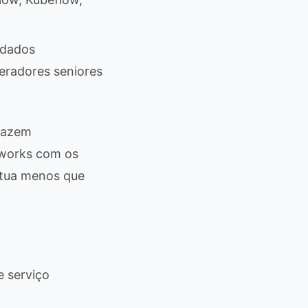
 dados
eradores seniores
fazem
eworks com os
ntua menos que
 serviço