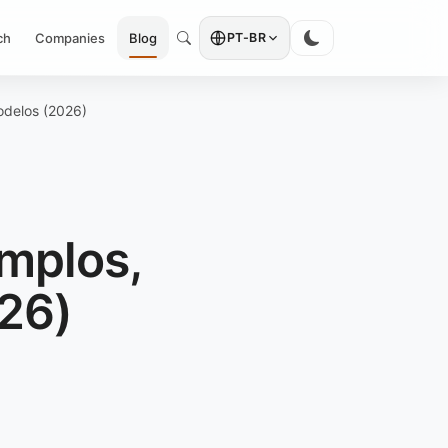
ch
Companies
Blog
PT-BR
odelos (2026)
mplos,
026)