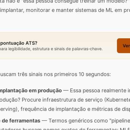
ta não é "essa pessoa consegue treinar um modelo?"
implantar, monitorar e manter sistemas de ML em p
a pontuação ATS?
Ver
para legibilidade, estrutura e sinais de palavras-chave.
uscam três sinais nos primeiros 10 segundos:
implantação em produção
— Essa pessoa realmente 
dução? Procure infraestrutura de serviço (Kuberne
erving), frequência de implantação e métricas de disp
e de ferramentas
— Termos genéricos como "pipeline
rutadores buscam nomes exatos de ferramentas: MLf