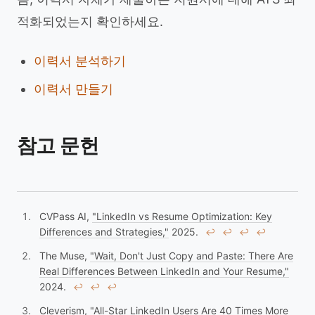
적화되었는지 확인하세요.
이력서 분석하기
이력서 만들기
참고 문헌
CVPass AI,
"LinkedIn vs Resume Optimization: Key
Differences and Strategies,"
2025.
↩︎
↩︎
↩︎
↩︎
The Muse,
"Wait, Don't Just Copy and Paste: There Are
Real Differences Between LinkedIn and Your Resume,"
2024.
↩︎
↩︎
↩︎
Cleverism,
"All-Star LinkedIn Users Are 40 Times More