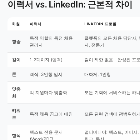
이력서 vs. LinkedIn: 근본적 차이
차원
이력서
LINKEDIN 프로필
특정 역할의 특정 채용
플랫폼의 모든 채용 담당자,
청중
관리자
자, 전문가
길이
1-2페이지 (엄격)
길이 제한 없음—완성된 프
톤
격식, 3인칭 암시
대화체, 1인칭
맞춤
각 지원마다 맞춤화
모든 기회에 서비스하는 하
화
키워
특정 채용 공고에 매칭
모든 관련 검색에 광범위하
드
텍스트 전용 문서
멀티미디어: 텍스트, 이미지,
형식
(Word/PDF)
링크, 문서