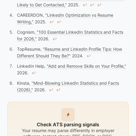
Likely to Get Contacted,"
2025.
↩︎
↩︎
↩︎
CAREERDON,
"LinkedIn Optimization vs Resume
Writing,"
2025.
↩︎
↩︎
Cognism,
"100 Essential LinkedIn Statistics and Facts
for 2026,"
2026.
↩︎
TopResume,
"Resume and LinkedIn Profile Tips: How
Different Should They Be?"
2024.
↩︎
LinkedIn Help,
"Add and Remove Skills on Your Profile,"
2026.
↩︎
Kinsta,
"Mind-Blowing LinkedIn Statistics and Facts
(2026),"
2026.
↩︎
↩︎
Check ATS parsing signals
Your resume may parse differently in employer