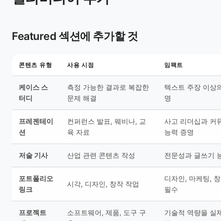
Featured 섹션에 추가할 것
콘텐츠 유형
사용 시점
임팩트
케이스 스
측정 가능한 결과로 복잡한
텍스트 주장 이상의
터디
문제 해결
명
프레젠테이
컨퍼런스 발표, 웨비나, 교
사고 리더십과 커
션
육 자료
능력 증명
저술 기사
산업 관련 콘텐츠 작성
전문성과 글쓰기 
포트폴리오
디자인, 마케팅, 
시각, 디자인, 창작 작업
링크
필수
프로젝트
소프트웨어, 제품, 도구 구
기술적 역량을 실