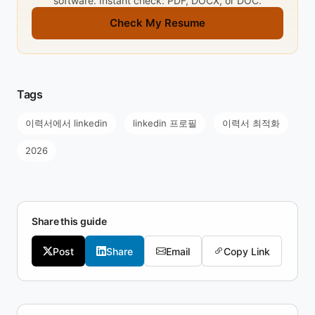
software. Instant check: PDF, DOCX, or DOC.
Check My Resume
Tags
이력서에서 linkedin
linkedin 프로필
이력서 최적화
2026
Share this guide
Post
Share
Email
Copy Link