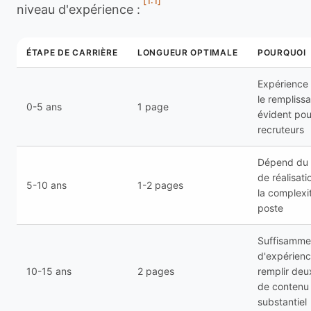
[1:1]
niveau d'expérience :
ÉTAPE DE CARRIÈRE
LONGUEUR OPTIMALE
POURQUOI
Expérience l
le rempliss
0-5 ans
1 page
évident pou
recruteurs
Dépend du
de réalisati
5-10 ans
1-2 pages
la complexi
poste
Suffisamme
d'expérienc
10-15 ans
2 pages
remplir de
de contenu
substantiel