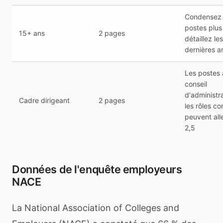
Condensez 
postes plus
15+ ans
2 pages
détaillez le
dernières a
Les postes 
conseil
d'administra
Cadre dirigeant
2 pages
les rôles co
peuvent all
2,5
Données de l'enquête employeurs
NACE
La National Association of Colleges and