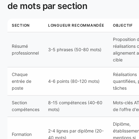
de mots par section
SECTION
LONGUEUR RECOMMANDÉE
OBJECTIF
Proposition d
Résumé
réalisations c
3-5 phrases (50-80 mots)
professionnel
alignement a
cible
Chaque
Réalisations
entrée de
4-6 points (80-120 mots)
quantifiées,
poste
tâches
Section
8-15 compétences (40-60
Mots-clés AT
compétences
mots)
de l'offre d'
Diplôme,
2-4 lignes par diplôme (20-
établissemen
Formation
40 mots)
mentions si