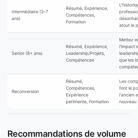
L'histori
Résumé, Expérience,
Intermédiaire (3-7
professio
Compétences,
ans)
désormai
Formation
atout le p
Mettez e
Résumé, Expérience,
l'impact e
Senior (8+ ans)
Leadership/Projets,
leadershi
Compétences
que les l
compéte
Résumé,
Les com
Compétences,
font le p
Reconversion
Expérience
l'ancien e
pertinente, Formation
nouveau 
Recommandations de volume