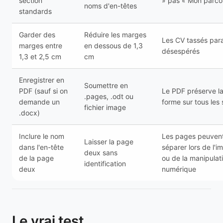
section
» pas « Mon parco
noms d'en-têtes
standards
Garder des
Réduire les marges
Les CV tassés para
marges entre
en dessous de 1,3
désespérés
1,3 et 2,5 cm
cm
Enregistrer en
Soumettre en
PDF (sauf si on
Le PDF préserve l
.pages, .odt ou
demande un
forme sur tous les
fichier image
.docx)
Inclure le nom
Les pages peuven
Laisser la page
dans l'en-tête
séparer lors de l'i
deux sans
de la page
ou de la manipulat
identification
deux
numérique
Le vrai test