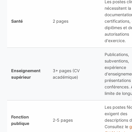
Les postes cli
nécessitent la
documentatio
Santé
2 pages
certifications,
diplômes et d
autorisations
d'exercice.
Publications,
subventions,
expérience
Enseignement
3+ pages (CV
d'enseigneme
supérieur
académique)
présentations
conférences.
limite de long
Les postes fé
exigent des
Fonction
2-5 pages
descriptions d
publique
Consultez le
g