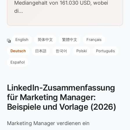
Mediangehalt von 161.030 USD, wobei
di...
English
简体中文
繁體中文
Français
Deutsch
日本語
한국어
Polski
Português
Español
LinkedIn-Zusammenfassung
für Marketing Manager:
Beispiele und Vorlage (2026)
Marketing Manager verdienen ein