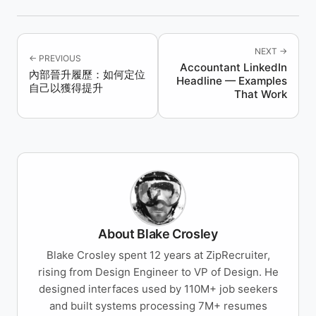
NEXT →
← PREVIOUS
Accountant LinkedIn
內部晉升履歷：如何定位
Headline — Examples
自己以獲得提升
That Work
About Blake Crosley
Blake Crosley spent 12 years at ZipRecruiter,
rising from Design Engineer to VP of Design. He
designed interfaces used by 110M+ job seekers
and built systems processing 7M+ resumes