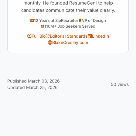
monthly. He founded ResumeGeni to help
candidates communicate their value clearly.
12 Years at ZipRecruiter
VP of Design
110M+ Job Seekers Served
Full Bio
Editorial Standards
LinkedIn
BlakeCrosley.com
Published March 03, 2026
50 views
Updated March 25, 2026