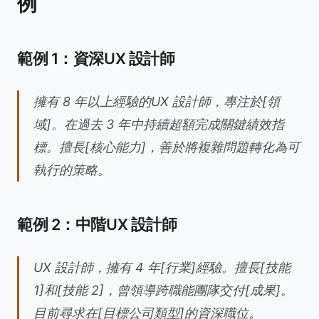
例
範例 1：資深UX 設計師
擁有 8 年以上經驗的UX 設計師，專注於[領
域]。在過去 3 年中持續超額完成關鍵績效指
標。擅長[核心能力]，善於將複雜問題轉化為可
執行的策略。
範例 2：中階UX 設計師
UX 設計師，擁有 4 年[行業]經驗。擅長[技能
1]和[技能 2]，曾領導跨職能團隊交付[成果]。
目前尋求在[目標公司類型]的資深職位。