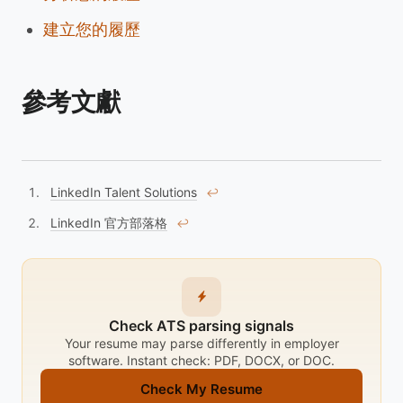
建立您的履歷
參考文獻
LinkedIn Talent Solutions
↩︎
LinkedIn 官方部落格
↩︎
Check ATS parsing signals
Your resume may parse differently in employer
software. Instant check: PDF, DOCX, or DOC.
Check My Resume