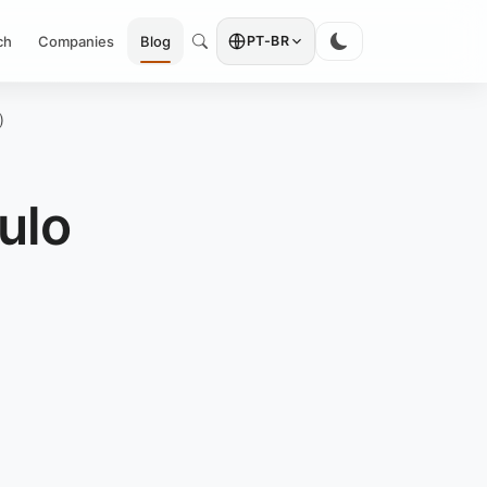
ch
Companies
Blog
PT-BR
)
ulo