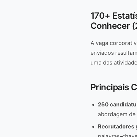
170+ Estatí
Conhecer (
A vaga corporati
enviados resulta
uma das atividad
Principais 
250 candidatur
abordagem de q
Recrutadores g
palavras-chave