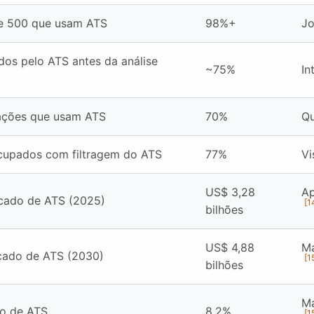
e 500 que usam ATS
98%+
J
ados pelo ATS antes da análise
~75%
In
ações que usam ATS
70%
Q
cupados com filtragem do ATS
77%
V
US$ 3,28
Ap
cado de ATS (2025)
[1
bilhões
US$ 4,88
Ma
cado de ATS (2030)
[1
bilhões
Ma
o de ATS
8,2%
[1