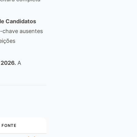
de Candidatos
s-chave ausentes
eições
 2026.
A
]
FONTE