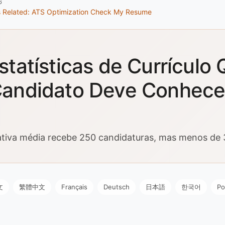
6
s
Related: ATS Optimization
Check My Resume
statísticas de Currículo
andidato Deve Conhece
tiva média recebe 250 candidaturas, mas menos de 3
文
繁體中文
Français
Deutsch
日本語
한국어
Po