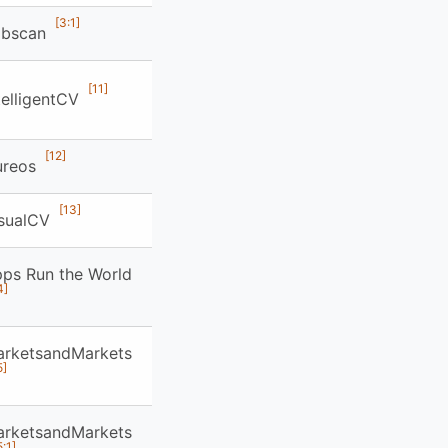
[3:1]
obscan
[11]
telligentCV
[12]
ureos
[13]
isualCV
ps Run the World
4]
rketsandMarkets
5]
rketsandMarkets
5:1]