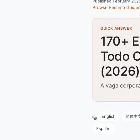
Published February 202
Browse Resume Guide
QUICK ANSWER
170+ E
Todo C
(2026)
A vaga corpora
English
简体中
Español