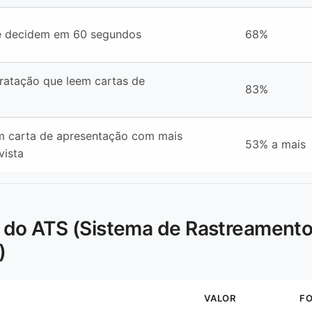
e decidem em 60 segundos
68%
ratação que leem cartas de
83%
m carta de apresentação com mais
53% a mais
vista
s do ATS (Sistema de Rastreament
)
VALOR
F