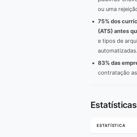
ou uma rejeiçã
75% dos curríc
(ATS) antes q
e tipos de arq
automatizadas
83% das empres
contratação as
Estatística
ESTATÍSTICA