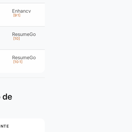
Enhancv
[9:1]
ResumeGo
[10]
ResumeGo
[10:1]
o de
ONTE