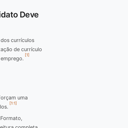
idato Deve
dos currículos
ação de currículo
[1]
e emprego.
forçam uma
[1:1]
los.
Formato,
leitura completa