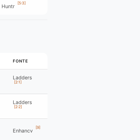
[5:3]
Huntr
FONTE
Ladders
[2:1]
Ladders
[2:2]
[9]
Enhancv