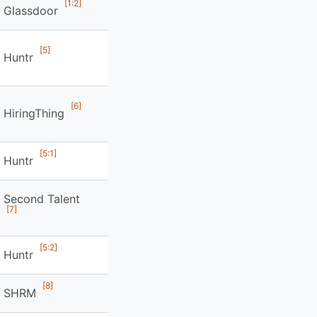
[1:2]
Glassdoor
[5]
Huntr
[6]
HiringThing
[5:1]
Huntr
Second Talent
[7]
[5:2]
Huntr
[8]
SHRM