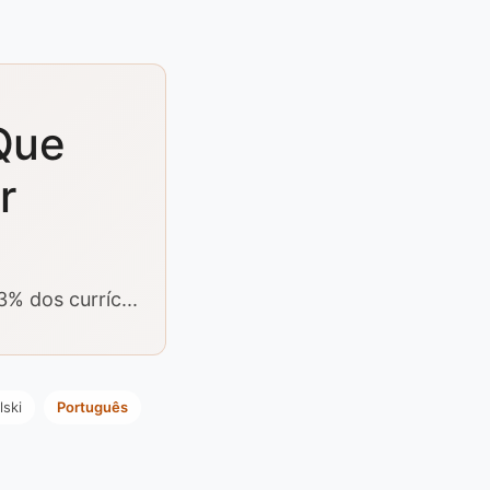
 Que
r
% dos curríc...
lski
Português