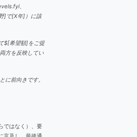
s.fyi、
野]で[X年]）に該
$[希望額]をご提
両方を反映してい
とに前向きです。
からではなく）、要
に言及し、最後通