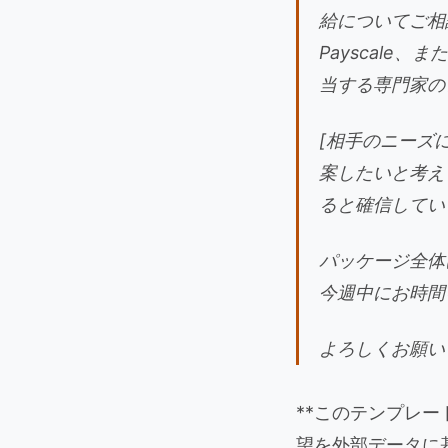
給についてご相談さ
Payscale
当する専門家の
[相手のニーズ
案したいと考え
ると確信してい
パッケージ全体
今週中にお時間
よろしくお願いい
**このテンプレ
望を外部データに