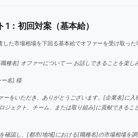
ト1：初回対案（基本給）
査した市場相場を下回る基本給でオファーを受け取った
e: [職種名] オファーについて — お話しできることを楽
ー名] 様
ファーをいただき、ありがとうございます。[企業名]に入
ロジェクト、チーム、または取り組み]に貢献できるこ
を確認し、[都市/地域]における[職種名]の市場相場を