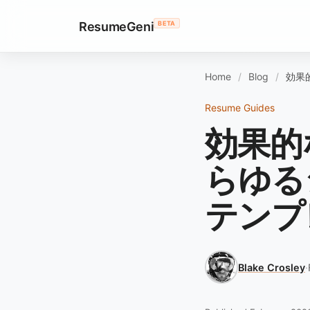
ResumeGeni
BETA
Home
Blog
効果
Resume Guides
効果的
らゆる
テンプ
Blake Crosley
·