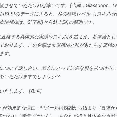
せていただければ幸いです。[出典：Glassdoor、Level
、またはBLS]のデータによると、私の経験レベル（[スキル分
市場相場は、$[下限]から$[上限]の範囲です。
に直結する具体的な実績やスキル]を踏まえ、基本給として
ております。この金額は市場相場と私がもたらす価値の
ます。
について話し合い、双方にとって最適な形を見つけるこ
をいただけますでしょうか？
たします。 [氏名]
ートが効果的な理由：**メールは感謝から始まり（要求
基づかせ（感情ではなく）、あなたが行う具体的な貢献