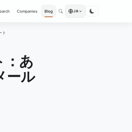
earch
Companies
Blog
JA
ート
ト：あ
メール