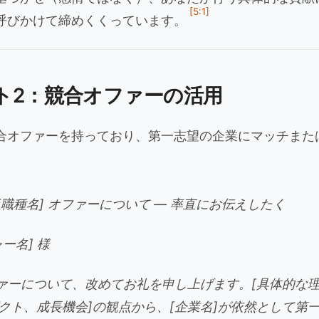
[5:1]
呼びかけて締めくくっています。
ト2：競合オファーの活用
合オファーを持っており、第一志望の企業にマッチまた
: [職種名] オファーについて — 率直にお伝えしたく
ー名] 様
ファーについて、改めてお礼を申し上げます。[具体的な
クト、成長機会]の観点から、[企業名]が依然として第