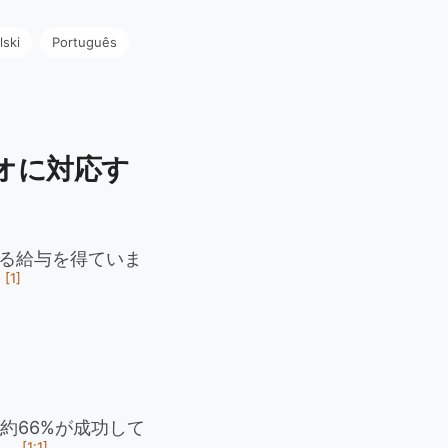
lski
Português
オに対応す
する給与を得ていま
[1]
。
約66%が成功して
[1:1]