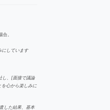
場合。
しみにしています
社し、[面接で議論
とを心から楽しみに
調査した結果、基本