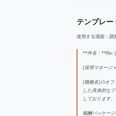
テンプレー
使用する場面：調
**件名：**R
[採用マネージャ
[職種名]のオ
した具体的なプ
しております。
報酬パッケージ