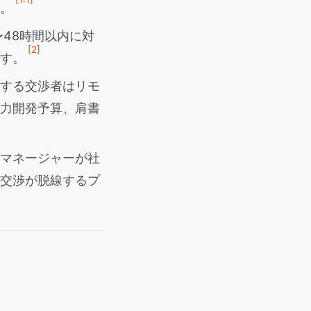
。
〜48時間以内に対
[2]
ます。
功する交渉者はリモ
力開発予算、肩書
用マネージャーが社
交渉が脱線するプ