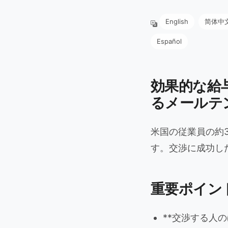
English
简体中
Español
効果的な給
るメールテ
米国の従業員の約
す。交渉に成功した
重要ポイン
**交渉する人