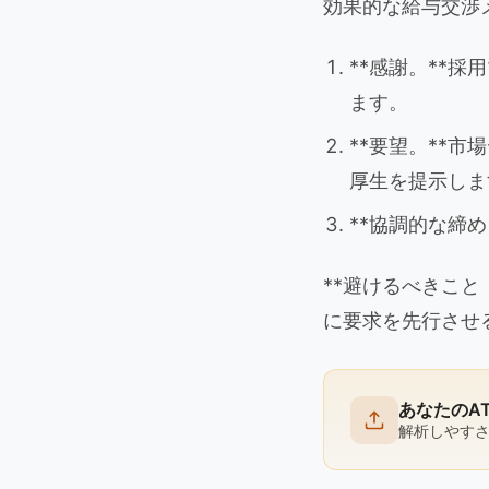
効果的な給与交渉
**感謝。**
ます。
**要望。**
厚生を提示しま
**協調的な締
**避けるべきこ
に要求を先行させ
あなたのA
解析しやす