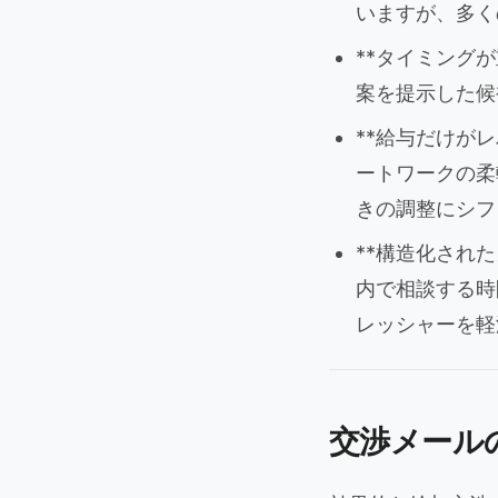
いますが、多く
**タイミング
案を提示した候
**給与だけが
ートワークの柔
きの調整にシフ
**構造化され
内で相談する時
レッシャーを軽
交渉メール